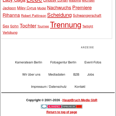
Michael
Madonna
Premiere
Nachwuchs
Jackson
Miley Cyrus
Model
Scheidung
Rihanna
Schwangerschaft
Robert Pattinson
Trennung
Tochter
Sex
Sohn
Tournee
Twilight
Verlobung
Kamerateam Berlin
Fotoagentur Berlin
Event-Fotos
Wir über uns
Mediadaten
B2B
Jobs
Impressum / Datenschutz
Kontakt
Copyright © 2001-2026 ·
HauptBruch Media GbR
Return to top of page