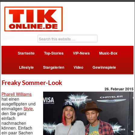
Startseite
Top-Stories
VIP-News
Music-Box
Lifestyle
Stargalerien
Video
Gewinnspiele
Freaky Sommer-Look
26. Februar 2015
Pharell Williams
hat einen
ausgeflippten und
einmaligen
Style
,
den Sie ganz
einfach
nachmachen
können. Einfach
ein paar Sachen