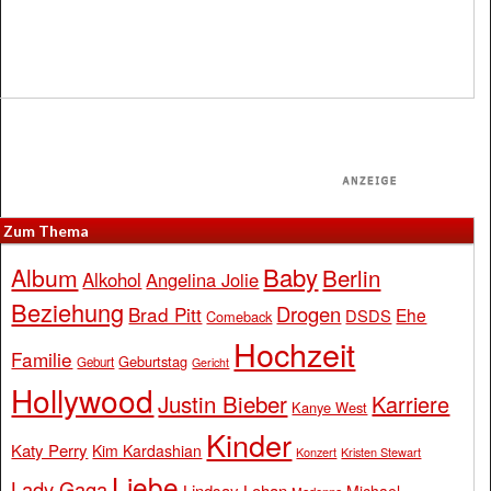
Zum Thema
Baby
Album
Berlin
Alkohol
Angelina Jolie
Beziehung
Drogen
Brad Pitt
Ehe
DSDS
Comeback
Hochzeit
Familie
Geburtstag
Geburt
Gericht
Hollywood
Justin Bieber
Karriere
Kanye West
Kinder
Katy Perry
Kim Kardashian
Konzert
Kristen Stewart
Liebe
Lady Gaga
Lindsay Lohan