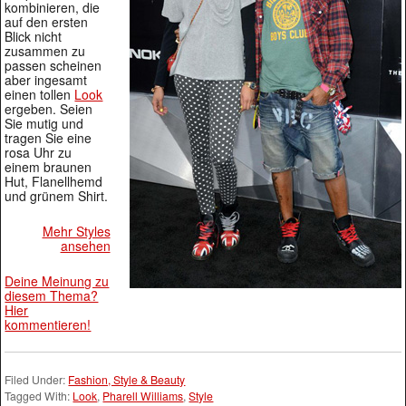
kombinieren, die
auf den ersten
Blick nicht
zusammen zu
passen scheinen
aber ingesamt
einen tollen
Look
ergeben. Seien
Sie mutig und
tragen Sie eine
rosa Uhr zu
einem braunen
Hut, Flanellhemd
und grünem Shirt.
Mehr Styles
ansehen
Deine Meinung zu
diesem Thema?
Hier
kommentieren!
Filed Under:
Fashion, Style & Beauty
Tagged With:
Look
,
Pharell Williams
,
Style