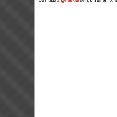
Du musst
angemeldet
sein, um einen Ko