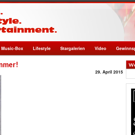
Music-Box
Lifestyle
Stargalerien
Video
Gewinnsp
mmer!
We
29. April 2015