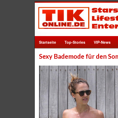
Startseite
Top-Stories
VIP-News
Sexy Bademode für den So