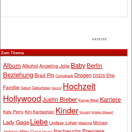
Zum Thema
Baby
Album
Berlin
Alkohol
Angelina Jolie
Beziehung
Drogen
Brad Pitt
Ehe
DSDS
Comeback
Hochzeit
Familie
Geburtstag
Geburt
Gericht
Hollywood
Justin Bieber
Karriere
Kanye West
Kinder
Katy Perry
Kim Kardashian
Konzert
Kristen Stewart
Liebe
Lady Gaga
Lindsay Lohan
Michael
Madonna
Premiere
Nachwuchs
Jackson
Miley Cyrus
Model