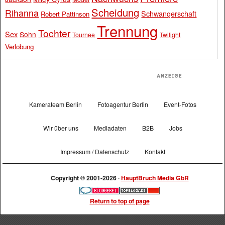
Scheidung
Rihanna
Schwangerschaft
Robert Pattinson
Trennung
Tochter
Sex
Sohn
Tournee
Twilight
Verlobung
Kamerateam Berlin
Fotoagentur Berlin
Event-Fotos
Wir über uns
Mediadaten
B2B
Jobs
Impressum / Datenschutz
Kontakt
Copyright © 2001-2026 ·
HauptBruch Media GbR
Return to top of page