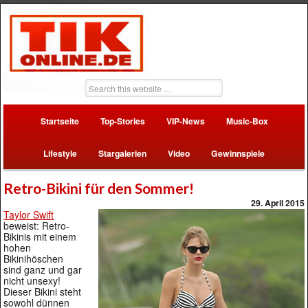
Startseite
Top-Stories
VIP-News
Music-Box
Lifestyle
Stargalerien
Video
Gewinnspiele
Retro-Bikini für den Sommer!
29. April 2015
Taylor Swift
beweist: Retro-
Bikinis mit einem
hohen
Bikinihöschen
sind ganz und gar
nicht unsexy!
Dieser Bikini steht
sowohl dünnen