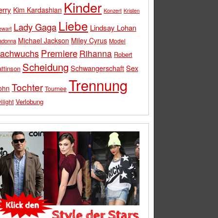
Kinder
erry
Kim Kardashian
Konzert
Kristen
Liebe
Lady Gaga
Lindsay Lohan
ewart
Michael Jackson
Miley Cyrus
Model
adonna
Premiere
achwuchs
Rihanna
Robert
Scheidung
Schwangerschaft
Sex
ttinson
Trennung
Tochter
ohn
Tournee
Verlobung
ilight