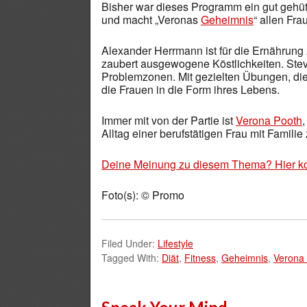
Bisher war dieses Programm ein gut gehü
und macht „Veronas
Geheimnis
“ allen Fr
Alexander Herrmann ist für die Ernährung 
zaubert ausgewogene Köstlichkeiten. Ste
Problemzonen. Mit gezielten Übungen, die
die Frauen in die Form ihres Lebens.
Immer mit von der Partie ist
Verona Pooth
Alltag einer berufstätigen Frau mit Familie 
Deine Meinung zu diesem Thema? Hier k
Foto(s): © Promo
Filed Under:
Lifestyle
Tagged With:
Diät
,
Fitness
,
Geheimnis
,
Verona