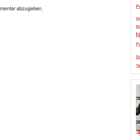
P
mmentar abzugeben.
St
M
N
Pa
S
Tw