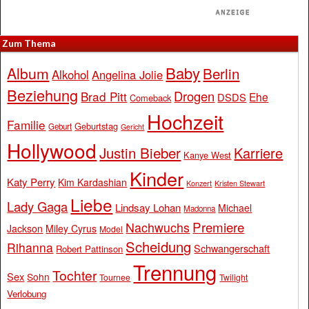
Zum Thema
Baby
Album
Berlin
Alkohol
Angelina Jolie
Beziehung
Drogen
Brad Pitt
Ehe
DSDS
Comeback
Hochzeit
Familie
Geburtstag
Geburt
Gericht
Hollywood
Justin Bieber
Karriere
Kanye West
Kinder
Katy Perry
Kim Kardashian
Konzert
Kristen Stewart
Liebe
Lady Gaga
Lindsay Lohan
Michael
Madonna
Premiere
Nachwuchs
Jackson
Miley Cyrus
Model
Scheidung
Rihanna
Schwangerschaft
Robert Pattinson
Trennung
Tochter
Sex
Sohn
Tournee
Twilight
Verlobung