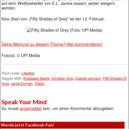
auf dem Weltbestseller von E.L. James basiert, weiter steigern
werden.
Kino-Start von „Fifty Shades of Grey“ ist der 12. Februar.
Deine Meinung zu diesem Thema? Hier kommentieren!
Foto(s): © UPI Media
Filed Under:
Lifestyle
Tagged With:
Anastasia Steele
,
Christian Grey
,
Dakota Johnson
,
Fifty Shades Of
Grey
,
Jamie Dornan
,
Trailer
Speak Your Mind
Du musst
angemeldet
sein, um einen Kommentar abzugeben.
Werde jetzt Facebook-Fan!