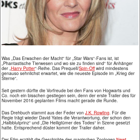
Was „Das Erwachen der Macht“ für „Star Wars“-Fans ist, ist
„Phantastische Tierwesen und wo sie zu finden sind“ für Anhänger
der „
Harry Potter
“-Reihe. Das Prequell/
Spin-Off
wird mindestens
genauso sehnlichst erwartet, wie die neueste Episode im „Krieg der
Sterne“.
Seit gestern dürfte die Vorfreude bei den Fans von Hogwarts und
Co. noch ein bisschen gestiegen sein, denn der erste Trailer des für
November 2016 geplanten Films macht gerade die Runde.
Das Drehbuch stammt aus der Feder von
J.K. Rowling
. Für die
Regie trägt wieder David Yates die Verantwortung, der schon den
„Halbblutprinz“ und „Die Heiligtümer des Todes“ in Szene gesetzt
hatte. Entsprechend düster kommt der Trailer daher.
Der Film erzählt die Geschichte des magischen Zoologen
Newt