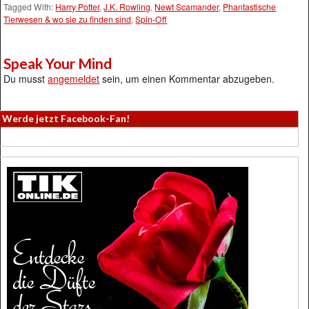
Tagged With:
Harry Potter
,
J.K. Rowling
,
Newt Scamander
,
Phantastische
Tierwesen & wo sie zu finden sind
,
Spin-Off
Speak Your Mind
Du musst
angemeldet
sein, um einen Kommentar abzugeben.
Werde jetzt Facebook-Fan!