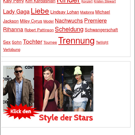
Katy Perry
Kim Kardashian
Konzert
Kristen Stewart
Liebe
Lady Gaga
Lindsay Lohan
Michael
Madonna
Premiere
Nachwuchs
Jackson
Miley Cyrus
Model
Scheidung
Rihanna
Schwangerschaft
Robert Pattinson
Trennung
Tochter
Sex
Sohn
Tournee
Twilight
Verlobung