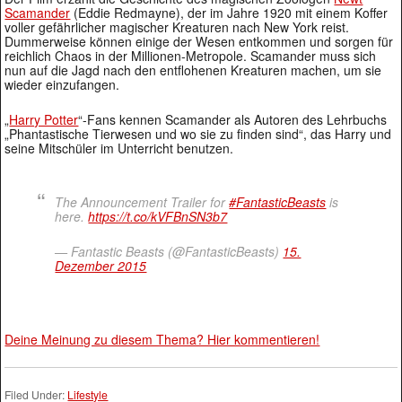
Scamander
(Eddie Redmayne), der im Jahre 1920 mit einem Koffer
voller gefährlicher magischer Kreaturen nach New York reist.
Dummerweise können einige der Wesen entkommen und sorgen für
reichlich Chaos in der Millionen-Metropole. Scamander muss sich
nun auf die Jagd nach den entflohenen Kreaturen machen, um sie
wieder einzufangen.
„
Harry Potter
“-Fans kennen Scamander als Autoren des Lehrbuchs
„Phantastische Tierwesen und wo sie zu finden sind“, das Harry und
seine Mitschüler im Unterricht benutzen.
The Announcement Trailer for
#FantasticBeasts
is
here.
https://t.co/kVFBnSN3b7
— Fantastic Beasts (@FantasticBeasts)
15.
Dezember 2015
Deine Meinung zu diesem Thema? Hier kommentieren!
Filed Under:
Lifestyle