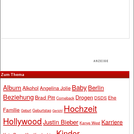
Zum Thema
Baby
Album
Berlin
Alkohol
Angelina Jolie
Beziehung
Drogen
Brad Pitt
Ehe
DSDS
Comeback
Hochzeit
Familie
Geburtstag
Geburt
Gericht
Hollywood
Justin Bieber
Karriere
Kanye West
Kinder