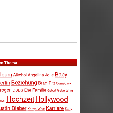
m Thema
Baby
lbum
Alkohol
Angelina Jolie
Beziehung
erlin
Brad Pitt
Comeback
rogen
Familie
Ehe
DSDS
Geburtstag
Geburt
Hochzeit
Hollywood
richt
ustin Bieber
Karriere
Katy
Kanye West