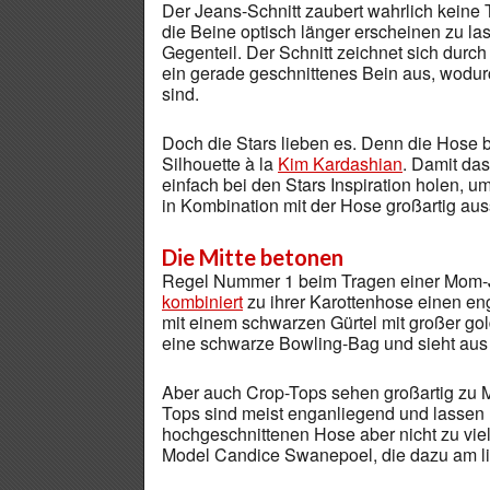
Der Jeans-Schnitt zaubert wahrlich keine 
die Beine optisch länger erscheinen zu la
Gegenteil. Der Schnitt zeichnet sich durch
ein gerade geschnittenes Bein aus, wodurc
sind.
Doch die Stars lieben es. Denn die Hose be
Silhouette à la
Kim Kardashian
. Damit das
einfach bei den Stars Inspiration holen, 
in Kombination mit der Hose großartig au
Die Mitte betonen
Regel Nummer 1 beim Tragen einer Mom-Je
kombiniert
zu ihrer Karottenhose einen eng
mit einem schwarzen Gürtel mit großer gol
eine schwarze Bowling-Bag und sieht aus
Aber auch Crop-Tops sehen großartig zu Mo
Tops sind meist enganliegend und lassen 
hochgeschnittenen Hose aber nicht zu viel.
Model Candice Swanepoel, die dazu am lie