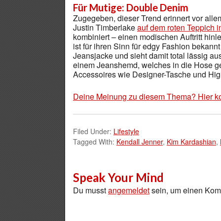
Für Mutige: Double Denim
Zugegeben, dieser Trend erinnert vor all
Justin Timberlake
auf dem roten Teppich 
kombiniert – einen modischen Auftritt hin
ist für ihren Sinn für edgy Fashion bekann
Jeansjacke und sieht damit total lässig a
einem Jeanshemd, welches in die Hose ges
Accessoires wie Designer-Tasche und Hig
Deine Meinung zu diesem Thema? Hier k
Filed Under:
Lifestyle
Tagged With:
Kendall Jenner
,
Kim Kardashian
,
Speak Your Mind
Du musst
angemeldet
sein, um einen Ko