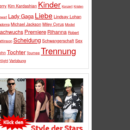
Kinder
erry
Kim Kardashian
Konzert
Kristen
Liebe
Lady Gaga
Lindsay Lohan
ewart
Michael Jackson
Miley Cyrus
Model
adonna
Premiere
achwuchs
Rihanna
Robert
Scheidung
Schwangerschaft
Sex
ttinson
Trennung
Tochter
ohn
Tournee
Verlobung
ilight