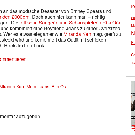
P
em an das modische Desaster von Britney Spears und
in den 2000ern
. Doch auch hier kann man – richtig
St
legen. Die
britische Sängerin und Schauspielerin Rita Ora
M
t und kombiniert eine Boyfriend-Jeans zu einer Oversized-
N
us. Wer es etwas eleganter wie
Miranda Kerr
mag, greift zu
teckt wird und kombiniert das Outfit mit schicken
Pa
h-Heels im Leo-Look.
S
ommentieren!
Tw
Miranda Kerr
,
Mom-Jeans
,
Rita Ora
mmentar abzugeben.