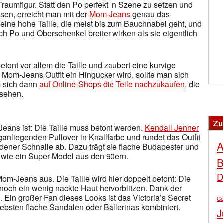
Traumfigur. Statt den Po perfekt in Szene zu setzen und
ssen, erreicht man mit der
Mom-Jeans
genau das
 eine hohe Taille, die meist bis zum Bauchnabel geht, und
h Po und Oberschenkel breiter wirken als sie eigentlich
tont vor allem die Taille und zaubert eine kurvige
 Mom-Jeans Outfit ein Hingucker wird, sollte man sich
um sich dann
auf Online-Shops die Teile nachzukaufen
, die
ssehen.
Zu
ans ist: Die Taille muss betont werden.
Kendall Jenner
anliegenden Pullover in Knallfarbe und rundet das Outfit
A
dener Schnalle ab. Dazu trägt sie flache Budapester und
 wie ein Super-Model aus den 90ern.
B
D
m-Jeans aus. Die Taille wird hier doppelt betont: Die
noch ein wenig nackte Haut hervorblitzen. Dank der
 Ein großer Fan dieses Looks ist das Victoria’s Secret
Ge
bsten flache Sandalen oder Ballerinas kombiniert.
J