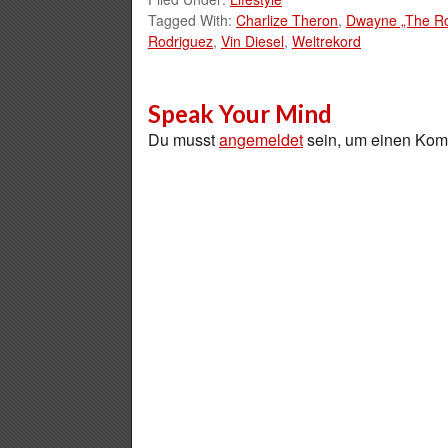
Tagged With:
Charlize Theron
,
Dwayne „The R
Rodriguez
,
Vin Diesel
,
Weltrekord
Speak Your Mind
Du musst
angemeldet
sein, um einen Ko