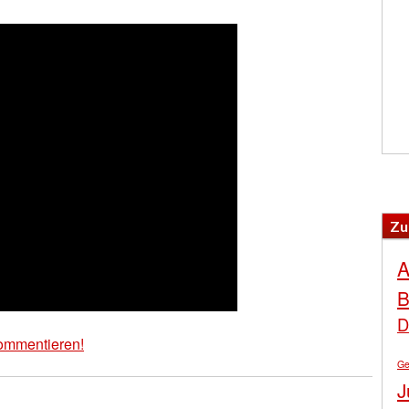
Zu
A
B
D
ommentieren!
Ge
J