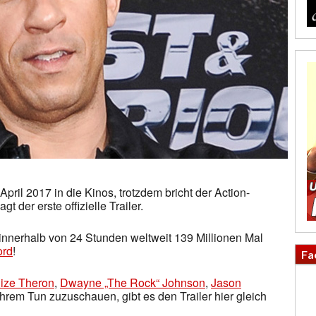
pril 2017 in die Kinos, trotzdem bricht der Action-
 der erste offizielle Trailer.
, innerhalb von 24 Stunden weltweit 139 Millionen Mal
ord
!
Fa
lize Theron
,
Dwayne „The Rock“ Johnson
,
Jason
hrem Tun zuzuschauen, gibt es den Trailer hier gleich