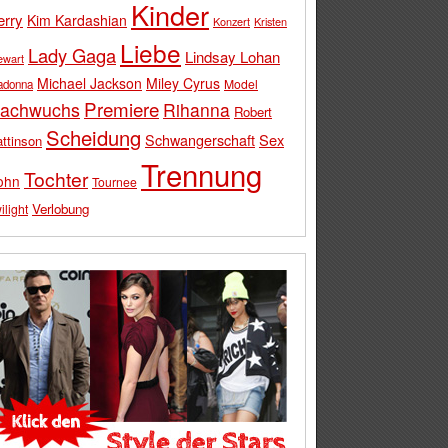
Kinder
erry
Kim Kardashian
Konzert
Kristen
Liebe
Lady Gaga
Lindsay Lohan
ewart
Michael Jackson
Miley Cyrus
Model
adonna
Premiere
achwuchs
Rihanna
Robert
Scheidung
Schwangerschaft
Sex
ttinson
Trennung
Tochter
ohn
Tournee
Verlobung
ilight