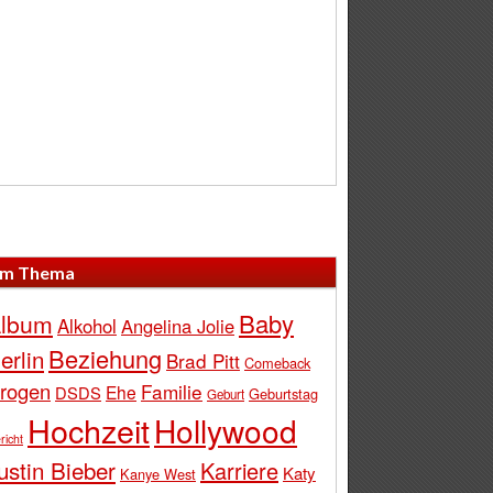
m Thema
Baby
lbum
Alkohol
Angelina Jolie
Beziehung
erlin
Brad Pitt
Comeback
rogen
Familie
Ehe
DSDS
Geburtstag
Geburt
Hochzeit
Hollywood
richt
ustin Bieber
Karriere
Katy
Kanye West