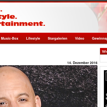
Music-Box
Lifestyle
Stargalerien
Video
Gewinnsp
We
14. Dezember 2016