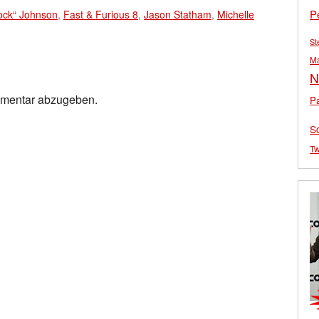
P
ock“ Johnson
,
Fast & Furious 8
,
Jason Statham
,
Michelle
St
M
N
mmentar abzugeben.
Pa
S
Tw