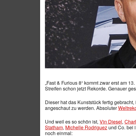
„Fast & Furious 8“ kommt zwar erst am 13. A
Streifen schon jetzt Rekorde. Genauer gesagt
Dieser hat das Kunststück fertig gebracht
angeschaut zu werden. Absoluter
Weltrek
Und weil es so schön ist,
Vin Diesel
,
Char
Statham
,
Michelle Rodriguez
und Co. bei i
noch einmal: