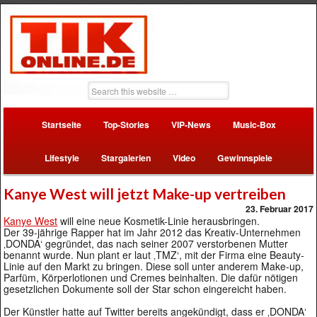
Startseite
Top-Stories
VIP-News
Music-Box
Lifestyle
Stargalerien
Video
Gewinnspiele
Kanye West will jetzt Make-up vertreiben
23. Februar 2017
Kanye West
will eine neue Kosmetik-Linie herausbringen.
Der 39-jährige Rapper hat im Jahr 2012 das Kreativ-Unternehmen
‚DONDA‘ gegründet, das nach seiner 2007 verstorbenen Mutter
benannt wurde. Nun plant er laut ‚TMZ‘, mit der Firma eine Beauty-
Linie auf den Markt zu bringen. Diese soll unter anderem Make-up,
Parfüm, Körperlotionen und Cremes beinhalten. Die dafür nötigen
gesetzlichen Dokumente soll der Star schon eingereicht haben.
Der Künstler hatte auf Twitter bereits angekündigt, dass er ‚DONDA‘