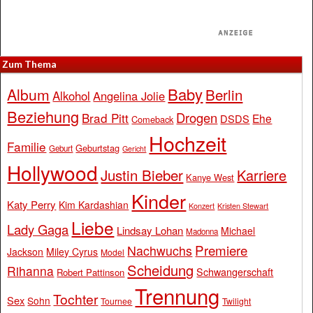
Zum Thema
Baby
Album
Berlin
Alkohol
Angelina Jolie
Beziehung
Drogen
Brad Pitt
Ehe
DSDS
Comeback
Hochzeit
Familie
Geburtstag
Geburt
Gericht
Hollywood
Justin Bieber
Karriere
Kanye West
Kinder
Katy Perry
Kim Kardashian
Konzert
Kristen Stewart
Liebe
Lady Gaga
Lindsay Lohan
Michael
Madonna
Premiere
Nachwuchs
Jackson
Miley Cyrus
Model
Scheidung
Rihanna
Schwangerschaft
Robert Pattinson
Trennung
Tochter
Sex
Sohn
Tournee
Twilight