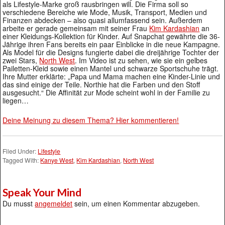
als Lifestyle-Marke groß rausbringen will. Die Firma soll so
verschiedene Bereiche wie Mode, Musik, Transport, Medien und
Finanzen abdecken – also quasi allumfassend sein. Außerdem
arbeite er gerade gemeinsam mit seiner Frau
Kim Kardashian
an
einer Kleidungs-Kollektion für Kinder. Auf Snapchat gewährte die 36-
Jährige ihren Fans bereits ein paar Einblicke in die neue Kampagne.
Als Model für die Designs fungierte dabei die dreijährige Tochter der
zwei Stars,
North West
. Im Video ist zu sehen, wie sie ein gelbes
Pailetten-Kleid sowie einen Mantel und schwarze Sportschuhe trägt.
Ihre Mutter erklärte: „Papa und Mama machen eine Kinder-Linie und
das sind einige der Teile. Northie hat die Farben und den Stoff
ausgesucht.“ Die Affinität zur Mode scheint wohl in der Familie zu
liegen…
Deine Meinung zu diesem Thema? Hier kommentieren!
Filed Under:
Lifestyle
Tagged With:
Kanye West
,
Kim Kardashian
,
North West
Speak Your Mind
Du musst
angemeldet
sein, um einen Kommentar abzugeben.