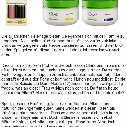
Die alljährlichen Feiertage bieten Gelegenheit sich mit der Familie zu
umgeben. Nicht selten sind sie aber auch Anlass zurückzublicken
und das vergangene Jahr Revue passieren zu lassen. Und der Blick
in den Spiegel verrät dieser Tage: mit jedem Jahr werden wir auch
älter.
Dies ist prinzipiell kein Problem. Jedoch lassen Stars und Promis uns
oft anderes denken und machen es ganz ungeniert vor. Da werden
Falten weggespritzt, Lippen zu Schlauchbooten aufgepumpt, Lider
gestrafft und aus der Form gekommene Hüften neu modelliert. Denkt
man zum Beispiel an Demi Moore (47) muss man sich zwangsläufig
fragen, was an dieser Frau wirklich noch echt ist. Darf man heute
nicht mehr Altern? Muss man ewig zeitlos, schön und faltenfrei sein?
Sport, gesunde Ernährung, keine Zigaretten und Alkohol und
natürlich die ungemein guten Gene werden in diesen Fällen als
Erklärung stark ausgereizt. Dass es ganz so aber nicht sein kann,
wissen wir insgeheim alle. Doch mittlerweile lassen sich selbst
Männer botoxen, straffen und verjüngen. Dabei kann Alter doch
ungemein sexy, apart und wunderschön sein.