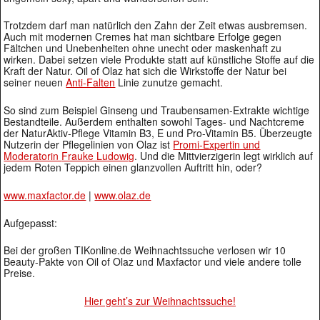
Trotzdem darf man natürlich den Zahn der Zeit etwas ausbremsen.
Auch mit modernen Cremes hat man sichtbare Erfolge gegen
Fältchen und Unebenheiten ohne unecht oder maskenhaft zu
wirken. Dabei setzen viele Produkte statt auf künstliche Stoffe auf die
Kraft der Natur. Oil of Olaz hat sich die Wirkstoffe der Natur bei
seiner neuen
Anti-Falten
Linie zunutze gemacht.
So sind zum Beispiel Ginseng und Traubensamen-Extrakte wichtige
Bestandteile. Außerdem enthalten sowohl Tages- und Nachtcreme
der NaturAktiv-Pflege Vitamin B3, E und Pro-Vitamin B5. Überzeugte
Nutzerin der Pflegelinien von Olaz ist
Promi-Expertin und
Moderatorin
Frauke Ludowig
. Und die Mittvierzigerin legt wirklich auf
jedem Roten Teppich einen glanzvollen Auftritt hin, oder?
www.maxfactor.de
|
www.olaz.de
Aufgepasst:
Bei der großen TIKonline.de Weihnachtssuche verlosen wir 10
Beauty-Pakte von Oil of Olaz und Maxfactor und viele andere tolle
Preise.
Hier geht’s zur Weihnachtssuche!