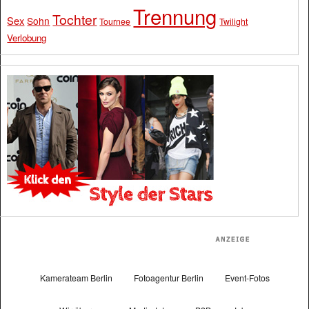
Trennung
Tochter
Sex
Sohn
Tournee
Twilight
Verlobung
Kamerateam Berlin
Fotoagentur Berlin
Event-Fotos