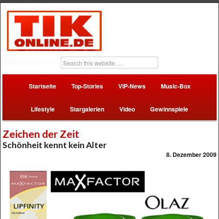
Startseite
Top-Stories
VIP-News
Music-Box
Lifestyle
Stargalerien
Video
Gewinnspiele
Zeichen der Zeit
Schönheit kennt kein Alter
8. Dezember 2009