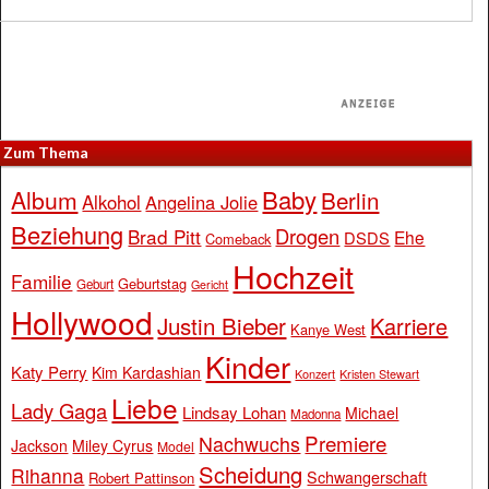
Zum Thema
Baby
Album
Berlin
Alkohol
Angelina Jolie
Beziehung
Drogen
Brad Pitt
Ehe
DSDS
Comeback
Hochzeit
Familie
Geburtstag
Geburt
Gericht
Hollywood
Justin Bieber
Karriere
Kanye West
Kinder
Katy Perry
Kim Kardashian
Konzert
Kristen Stewart
Liebe
Lady Gaga
Lindsay Lohan
Michael
Madonna
Premiere
Nachwuchs
Jackson
Miley Cyrus
Model
Scheidung
Rihanna
Schwangerschaft
Robert Pattinson