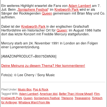
Ein weiteres Highlight erwartet die Fans von
Adam Lambert
am 7.
Juli. Beim „
Sonisphere Festival
“ im
Knebworth Park
wird er als
Sänger der Rocklegenden
Queen
gemeinsam mit Brian May und Co.
auftreten.
Dabei ist der
Knebworth Park
in der englischen Grafschaft
Hertfordshire ein historischer Ort für
Queen
: im August 1986 hatte
dort das letzte Konzert mit Freddie Mercury stattgefunden.
Mercury starb am 24. November 1991 in London an den Folgen
einer Lungenentzündung.
[AMAZONPRODUCT=B0075D8NX6]
Deine Meinung zu diesem Thema? Hier kommentieren!
Foto(s): © Lee Cherry / Sony Music
Filed Under:
Music-Box
,
Pop & Rock
Tagged With:
Adam Lambert
,
American Idol
,
Better Than I Know Myself
,
Film
,
Knebworth Park
,
Queen
,
Sonisphere Festival
,
Titelsong
,
Trespassing
,
Türkisch
für Anfänger
,
Whataya Want From Me