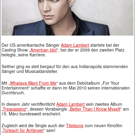
Der US-amerikanische Sänger
Adam Lambert
startete bei der
Casting Show „
American Idol
“, bei der er 2009 den zweiten Platz
belegte, seine Karriere.
Seither ging es steil bergauf für den aus Indianapolis stammenden
Sänger und Musicaldarsteller.
Mit „
Whataya Want From Me
“ aus dem Debütalbum „For Your
Entertainment“ schaffte er dann im Mai 2010 seinen internationalen
Durchbruch.
In diesem Jahr veröffentlicht
Adam Lambert
sein zweites Album
„
Trespassing
“, dessen Vorabsingle „
Better Than I Know Myself
“ am
15. März bundesweit erscheint.
Zugleich wird die Single auch der
Titelsong
zum neuen Kinofilm
„
Türkisch für Anfänger
“ sein!