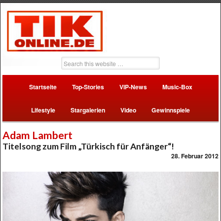
Startseite
Top-Stories
VIP-News
Music-Box
Lifestyle
Stargalerien
Video
Gewinnspiele
Adam Lambert
Titelsong zum Film „Türkisch für Anfänger“!
28. Februar 2012