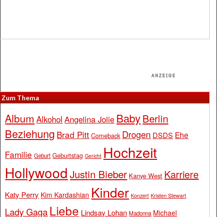
Zum Thema
Baby
Album
Berlin
Alkohol
Angelina Jolie
Beziehung
Drogen
Brad Pitt
Ehe
DSDS
Comeback
Hochzeit
Familie
Geburtstag
Geburt
Gericht
Hollywood
Justin Bieber
Karriere
Kanye West
Kinder
Katy Perry
Kim Kardashian
Konzert
Kristen Stewart
Liebe
Lady Gaga
Lindsay Lohan
Michael
Madonna