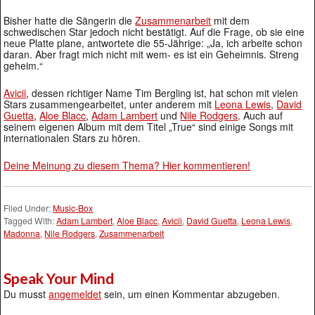
Bisher hatte die Sängerin die
Zusammenarbeit
mit dem
schwedischen Star jedoch nicht bestätigt. Auf die Frage, ob sie eine
neue Platte plane, antwortete die 55-Jährige: „Ja, ich arbeite schon
daran. Aber fragt mich nicht mit wem- es ist ein Geheimnis. Streng
geheim.“
Avicii
, dessen richtiger Name Tim Bergling ist, hat schon mit vielen
Stars zusammengearbeitet, unter anderem mit
Leona Lewis
,
David
Guetta
,
Aloe Blacc
,
Adam Lambert
und
Nile Rodgers
. Auch auf
seinem eigenen Album mit dem Titel „True“ sind einige Songs mit
internationalen Stars zu hören.
Deine Meinung zu diesem Thema? Hier kommentieren!
Filed Under:
Music-Box
Tagged With:
Adam Lambert
,
Aloe Blacc
,
Avicii
,
David Guetta
,
Leona Lewis
,
Madonna
,
Nile Rodgers
,
Zusammenarbeit
Speak Your Mind
Du musst
angemeldet
sein, um einen Kommentar abzugeben.