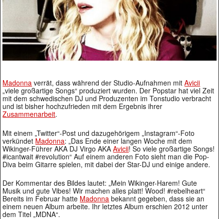
Madonna
verrät, dass während der Studio-Aufnahmen mit
Avicii
„viele großartige Songs“ produziert wurden. Der Popstar hat viel Zeit
mit dem schwedischen DJ und Produzenten im Tonstudio verbracht
und ist bisher hochzufrieden mit dem Ergebnis ihrer
Zusammenarbeit
.
Mit einem „Twitter“-Post und dazugehörigem „Instagram“-Foto
verkündet
Madonna
: „Das Ende einer langen Woche mit dem
Wikinger-Führer AKA DJ Virgo AKA
Avicii
! So viele großartige Songs!
#icantwait #revolution“ Auf einem anderen Foto sieht man die Pop-
Diva beim Gitarre spielen, mit dabei der Star-DJ und einige andere.
Der Kommentar des Bildes lautet: „Mein Wikinger-Harem! Gute
Musik und gute Vibes! Wir machen alles platt! Wood! #rebelheart“
Bereits im Februar hatte
Madonna
bekannt gegeben, dass sie an
einem neuen Album arbeite. Ihr letztes Album erschien 2012 unter
dem Titel „MDNA“.