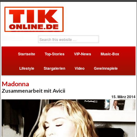
Startseite
Top-Stories
VIP-News
Music-Box
Lifestyle
Stargalerien
Video
Gewinnspiele
Madonna
Zusammenarbeit mit Avicii
15. März 2014