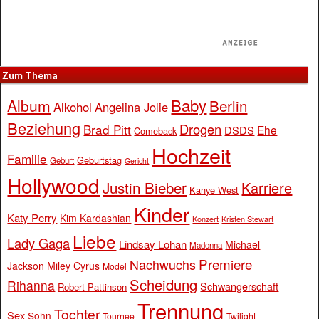
Zum Thema
Baby
Album
Berlin
Alkohol
Angelina Jolie
Beziehung
Drogen
Brad Pitt
Ehe
DSDS
Comeback
Hochzeit
Familie
Geburtstag
Geburt
Gericht
Hollywood
Justin Bieber
Karriere
Kanye West
Kinder
Katy Perry
Kim Kardashian
Konzert
Kristen Stewart
Liebe
Lady Gaga
Lindsay Lohan
Michael
Madonna
Premiere
Nachwuchs
Jackson
Miley Cyrus
Model
Scheidung
Rihanna
Schwangerschaft
Robert Pattinson
Trennung
Tochter
Sex
Sohn
Tournee
Twilight