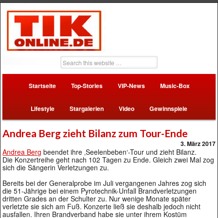
Startseite
Top-Stories
VIP-News
Music-Box
Lifestyle
Stargalerien
Video
Gewinnspiele
Andrea Berg zieht Bilanz zum Tour-Ende
3. März 2017
Andrea Berg
beendet ihre ‚Seelenbeben‘-Tour und zieht Bilanz.
Die Konzertreihe geht nach 102 Tagen zu Ende. Gleich zwei Mal zog
sich die Sängerin Verletzungen zu.
Bereits bei der Generalprobe im Juli vergangenen Jahres zog sich
die 51-Jährige bei einem Pyrotechnik-Unfall Brandverletzungen
dritten Grades an der Schulter zu. Nur wenige Monate später
verletzte sie sich am Fuß. Konzerte ließ sie deshalb jedoch nicht
ausfallen. Ihren Brandverband habe sie unter ihrem Kostüm