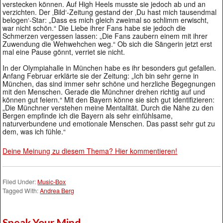
verstecken können. Auf High Heels musste sie jedoch ab und an
verzichten. Der ‚Bild‘-Zeitung gestand der ‚Du hast mich tausendmal
belogen‘-Star: „Dass es mich gleich zweimal so schlimm erwischt,
war nicht schön.“ Die Liebe ihrer Fans habe sie jedoch die
Schmerzen vergessen lassen: „Die Fans zaubern einem mit ihrer
Zuwendung die Wehwehchen weg.“ Ob sich die Sängerin jetzt erst
mal eine Pause gönnt, verriet sie nicht.
In der Olympiahalle in München habe es ihr besonders gut gefallen.
Anfang Februar erklärte sie der Zeitung: „Ich bin sehr gerne in
München, das sind immer sehr schöne und herzliche Begegnungen
mit den Menschen. Gerade die Münchner drehen richtig auf und
können gut feiern.“ Mit den Bayern könne sie sich gut identifizieren:
„Die Münchner verstehen meine Mentalität. Durch die Nähe zu den
Bergen empfinde ich die Bayern als sehr einfühlsame,
naturverbundene und emotionale Menschen. Das passt sehr gut zu
dem, was ich fühle.“
Deine Meinung zu diesem Thema? Hier kommentieren!
Filed Under:
Music-Box
Tagged With:
Andrea Berg
Speak Your Mind