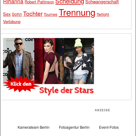
Scheidung
Rihanna
Schwangerschaft
Robert Pattinson
Trennung
Tochter
Sex
Sohn
Tournee
Twilight
Verlobung
Kamerateam Berlin
Fotoagentur Berlin
Event-Fotos