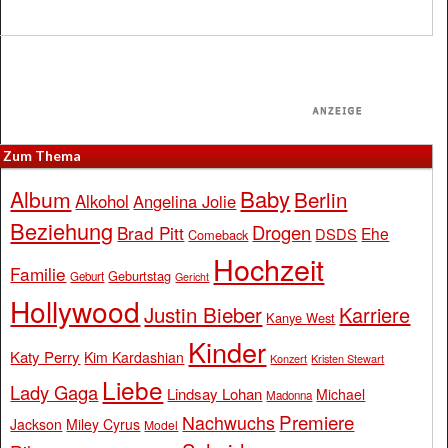
Zum Thema
Baby
Album
Berlin
Alkohol
Angelina Jolie
Beziehung
Drogen
Brad Pitt
Ehe
DSDS
Comeback
Hochzeit
Familie
Geburtstag
Geburt
Gericht
Hollywood
Justin Bieber
Karriere
Kanye West
Kinder
Katy Perry
Kim Kardashian
Konzert
Kristen Stewart
Liebe
Lady Gaga
Lindsay Lohan
Michael
Madonna
Premiere
Nachwuchs
Jackson
Miley Cyrus
Model