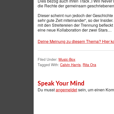
Dies bezog auch ihren Track ‚I Will Never 
die Rechte der gemeinsam geschriebenen
Dieser scheint nun jedoch der Geschicht
sehr gute Zeit miteinander“, so der Inside
mit den Streitereien der Trennung befleckt 
eine neue Kollaboration der zwei Stars…
Deine Meinung zu diesem Thema? Hier k
Filed Under:
Music-Box
Tagged With:
Calvin Harris
,
Rita Ora
Speak Your Mind
Du musst
angemeldet
sein, um einen Ko