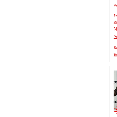
P
St
M
N
Pa
S
Tw