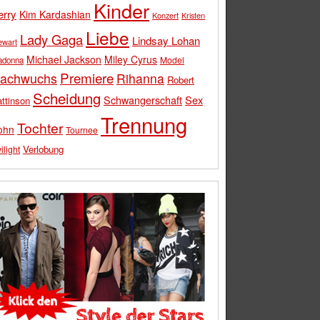
Kinder
erry
Kim Kardashian
Konzert
Kristen
Liebe
Lady Gaga
Lindsay Lohan
ewart
Michael Jackson
Miley Cyrus
Model
adonna
Premiere
achwuchs
Rihanna
Robert
Scheidung
Schwangerschaft
Sex
ttinson
Trennung
Tochter
ohn
Tournee
Verlobung
ilight