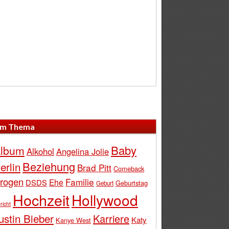
m Thema
Baby
lbum
Alkohol
Angelina Jolie
Beziehung
erlin
Brad Pitt
Comeback
rogen
Familie
Ehe
DSDS
Geburtstag
Geburt
Hochzeit
Hollywood
richt
ustin Bieber
Karriere
Katy
Kanye West