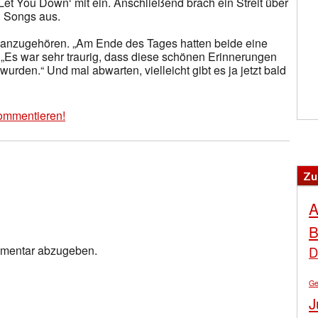
Let You Down‘ mit ein. Anschließend brach ein Streit über
 Songs aus.
e anzugehören. „Am Ende des Tages hatten beide eine
r. „Es war sehr traurig, dass diese schönen Erinnerungen
wurden.“ Und mal abwarten, vielleicht gibt es ja jetzt bald
ommentieren!
Zu
A
B
mmentar abzugeben.
D
Ge
J