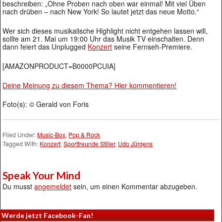
beschreiben: „Ohne Proben nach oben war einmal! Mit viel Üben
nach drüben – nach New York! So lautet jetzt das neue Motto.“
Wer sich dieses musikalische Highlight nicht entgehen lassen will,
sollte am 21. Mai um 19:00 Uhr das Musik TV einschalten. Denn
dann feiert das Unplugged
Konzert
seine Fernseh-Premiere.
[AMAZONPRODUCT=B0000PCUIA]
Deine Meinung zu diesem Thema? Hier kommentieren!
Foto(s): © Gerald von Foris
Filed Under:
Music-Box
,
Pop & Rock
Tagged With:
Konzert
,
Sportfreunde Stiller
,
Udo Jürgens
Speak Your Mind
Du musst
angemeldet
sein, um einen Kommentar abzugeben.
Werde jetzt Facebook-Fan!