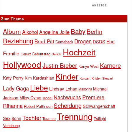
Zum Thema
Baby
Album
Berlin
Alkohol
Angelina Jolie
Beziehung
Drogen
Brad Pitt
Ehe
DSDS
Comeback
Hochzeit
Familie
Geburtstag
Geburt
Gericht
Hollywood
Justin Bieber
Karriere
Kanye West
Kinder
Katy Perry
Kim Kardashian
Konzert
Kristen Stewart
Liebe
Lady Gaga
Lindsay Lohan
Michael
Madonna
Premiere
Nachwuchs
Jackson
Miley Cyrus
Model
Scheidung
Rihanna
Schwangerschaft
Robert Pattinson
Trennung
Tochter
Sex
Sohn
Tournee
Twilight
Verlobung