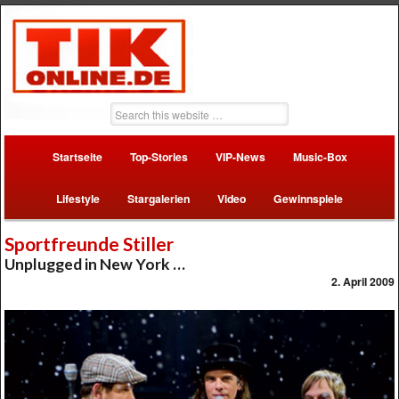
Startseite
Top-Stories
VIP-News
Music-Box
Lifestyle
Stargalerien
Video
Gewinnspiele
Sportfreunde Stiller
Unplugged in New York …
2. April 2009