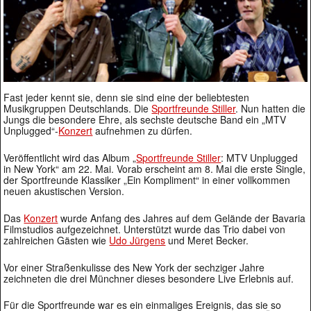
Fast jeder kennt sie, denn sie sind eine der beliebtesten
Musikgruppen Deutschlands. Die
Sportfreunde Stiller
. Nun hatten die
Jungs die besondere Ehre, als sechste deutsche Band ein „MTV
Unplugged“-
Konzert
aufnehmen zu dürfen.
Veröffentlicht wird das Album „
Sportfreunde Stiller
: MTV Unplugged
in New York“ am 22. Mai. Vorab erscheint am 8. Mai die erste Single,
der Sportfreunde Klassiker „Ein Kompliment“ in einer vollkommen
neuen akustischen Version.
Das
Konzert
wurde Anfang des Jahres auf dem Gelände der Bavaria
Filmstudios aufgezeichnet. Unterstützt wurde das Trio dabei von
zahlreichen Gästen wie
Udo Jürgens
und Meret Becker.
Vor einer Straßenkulisse des New York der sechziger Jahre
zeichneten die drei Münchner dieses besondere Live Erlebnis auf.
Für die Sportfreunde war es ein einmaliges Ereignis, das sie so