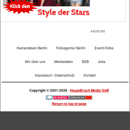
Kamerateam Berlin
Fotoagentur Berlin
Event-Fotos
Wir über uns
Mediadaten
B2B
Jobs
Impressum / Datenschutz
Kontakt
Copyright © 2001-2026 ·
HauptBruch Media GbR
Return to top of page