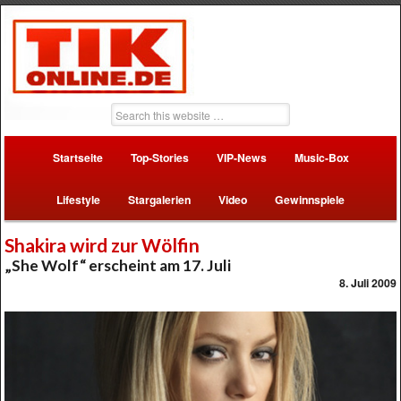
Startseite
Top-Stories
VIP-News
Music-Box
Lifestyle
Stargalerien
Video
Gewinnspiele
Shakira wird zur Wölfin
„She Wolf“ erscheint am 17. Juli
8. Juli 2009