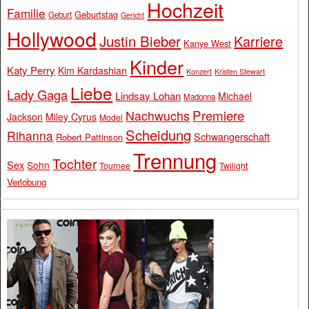
Hochzeit
Familie
Geburtstag
Geburt
Gericht
Hollywood
Justin Bieber
Karriere
Kanye West
Kinder
Katy Perry
Kim Kardashian
Konzert
Kristen Stewart
Liebe
Lady Gaga
Lindsay Lohan
Michael
Madonna
Premiere
Nachwuchs
Jackson
Miley Cyrus
Model
Scheidung
Rihanna
Schwangerschaft
Robert Pattinson
Trennung
Tochter
Sex
Sohn
Tournee
Twilight
Verlobung