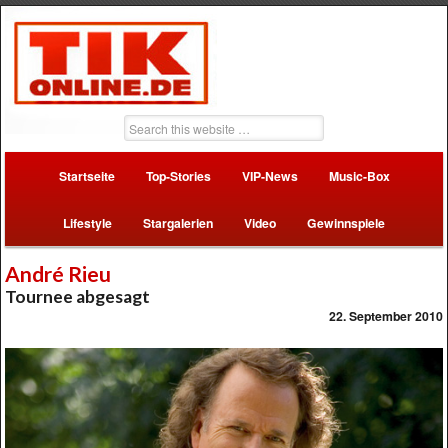
Startseite
Top-Stories
VIP-News
Music-Box
Lifestyle
Stargalerien
Video
Gewinnspiele
André Rieu
Tournee abgesagt
22. September 2010