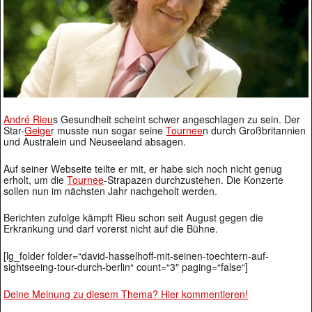
André Rieu
s Gesundheit scheint schwer angeschlagen zu sein. Der
Star-
Geige
r musste nun sogar seine
Tournee
n durch Großbritannien
und Australein und Neuseeland absagen.
Auf seiner Webseite teilte er mit, er habe sich noch nicht genug
erholt, um die
Tournee
-Strapazen durchzustehen. Die Konzerte
sollen nun im nächsten Jahr nachgeholt werden.
Berichten zufolge kämpft Rieu schon seit August gegen die
Erkrankung und darf vorerst nicht auf die Bühne.
[lg_folder folder=“david-hasselhoff-mit-seinen-toechtern-auf-
sightseeing-tour-durch-berlin“ count=“3″ paging=“false“]
Deine Meinung zu diesem Thema? Hier kommentieren!