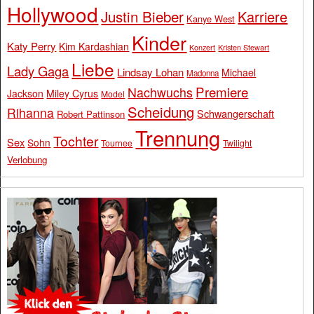
Hollywood
Justin Bieber
Karriere
Kanye West
Kinder
Katy Perry
Kim Kardashian
Konzert
Kristen Stewart
Liebe
Lady Gaga
Lindsay Lohan
Michael
Madonna
Premiere
Nachwuchs
Jackson
Miley Cyrus
Model
Scheidung
Rihanna
Schwangerschaft
Robert Pattinson
Trennung
Tochter
Sex
Sohn
Tournee
Twilight
Verlobung