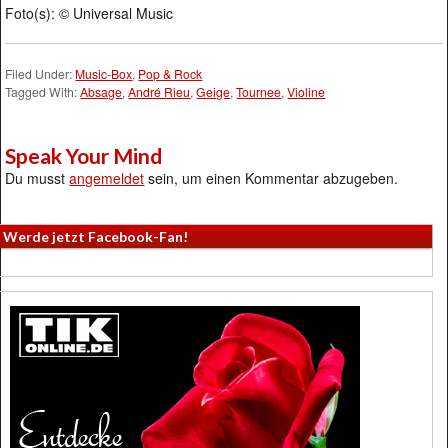
Foto(s): © Universal Music
Filed Under:
Music-Box
,
Pop & Rock
Tagged With:
Absage
,
André Rieu
,
Geige
,
Tournee
,
Violine
Speak Your Mind
Du musst
angemeldet
sein, um einen Kommentar abzugeben.
Werde jetzt Facebook-Fan!