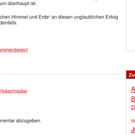
um überhaupt ist.
schen Himmel und Erde“ an diesen unglaublichen Erfolg
denfalls.
ommentieren!
Zu
A
,
Hubschrauber
B
D
mmentar abzugeben.
Ge
J