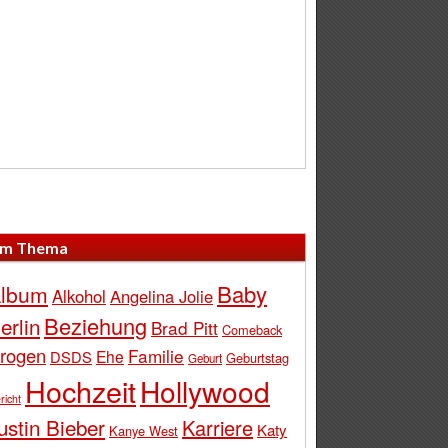
m Thema
Baby
lbum
Alkohol
Angelina Jolie
Beziehung
erlin
Brad Pitt
Comeback
rogen
Familie
Ehe
DSDS
Geburtstag
Geburt
Hochzeit
Hollywood
richt
ustin Bieber
Karriere
Katy
Kanye West