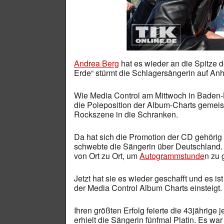
Andrea Berg
hat es wieder an die Spitze 
Erde“ stürmt die Schlagersängerin auf Anh
Wie Media Control am Mittwoch in Baden-B
die Poleposition der Album-Charts gemeist
Rockszene in die Schranken.
Da hat sich die Promotion der CD gehörig
schwebte die Sängerin über Deutschland
von Ort zu Ort, um
Autogrammstunde
n zu 
Jetzt hat sie es wieder geschafft und es ist
der Media Control Album Charts einsteigt.
Ihren größten Erfolg feierte die 43jährige 
erhielt die Sängerin fünfmal Platin. Es wa