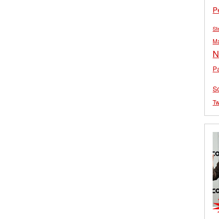
P
St
M
N
Pa
S
Tw