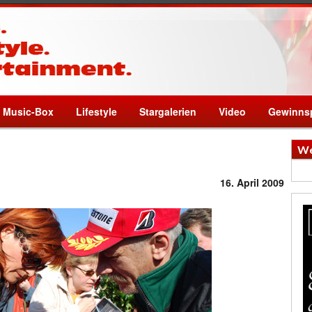
Music-Box
Lifestyle
Stargalerien
Video
Gewinnsp
We
16. April 2009