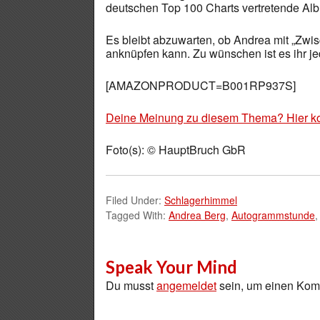
deutschen Top 100 Charts vertretende Alb
Es bleibt abzuwarten, ob Andrea mit „Zwi
anknüpfen kann. Zu wünschen ist es ihr je
[AMAZONPRODUCT=B001RP937S]
Deine Meinung zu diesem Thema? Hier k
Foto(s): © HauptBruch GbR
Filed Under:
Schlagerhimmel
Tagged With:
Andrea Berg
,
Autogrammstunde
Speak Your Mind
Du musst
angemeldet
sein, um einen Ko