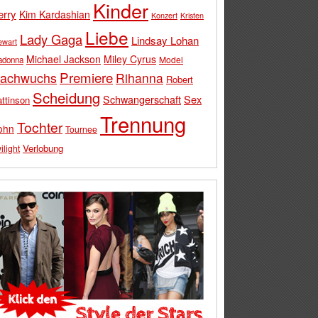
Kinder
erry
Kim Kardashian
Konzert
Kristen
Liebe
Lady Gaga
Lindsay Lohan
ewart
Michael Jackson
Miley Cyrus
Model
adonna
Premiere
achwuchs
Rihanna
Robert
Scheidung
Schwangerschaft
Sex
ttinson
Trennung
Tochter
ohn
Tournee
Verlobung
ilight