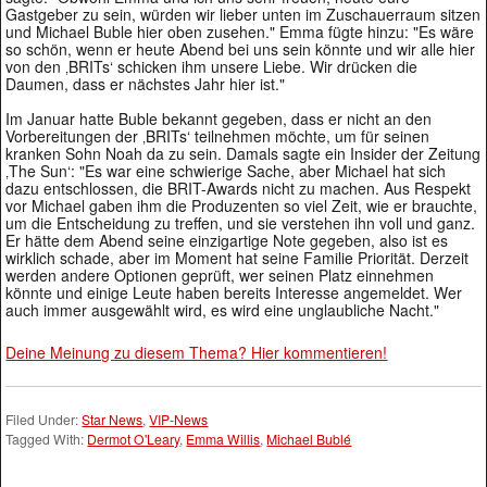
Gastgeber zu sein, würden wir lieber unten im Zuschauerraum sitzen
und Michael Buble hier oben zusehen." Emma fügte hinzu: "Es wäre
so schön, wenn er heute Abend bei uns sein könnte und wir alle hier
von den ‚BRITs‘ schicken ihm unsere Liebe. Wir drücken die
Daumen, dass er nächstes Jahr hier ist."
Im Januar hatte Buble bekannt gegeben, dass er nicht an den
Vorbereitungen der ‚BRITs‘ teilnehmen möchte, um für seinen
kranken Sohn Noah da zu sein. Damals sagte ein Insider der Zeitung
‚The Sun‘: "Es war eine schwierige Sache, aber Michael hat sich
dazu entschlossen, die BRIT-Awards nicht zu machen. Aus Respekt
vor Michael gaben ihm die Produzenten so viel Zeit, wie er brauchte,
um die Entscheidung zu treffen, und sie verstehen ihn voll und ganz.
Er hätte dem Abend seine einzigartige Note gegeben, also ist es
wirklich schade, aber im Moment hat seine Familie Priorität. Derzeit
werden andere Optionen geprüft, wer seinen Platz einnehmen
könnte und einige Leute haben bereits Interesse angemeldet. Wer
auch immer ausgewählt wird, es wird eine unglaubliche Nacht."
Deine Meinung zu diesem Thema? Hier kommentieren!
Filed Under:
Star News
,
VIP-News
Tagged With:
Dermot O'Leary
,
Emma Willis
,
Michael Bublé