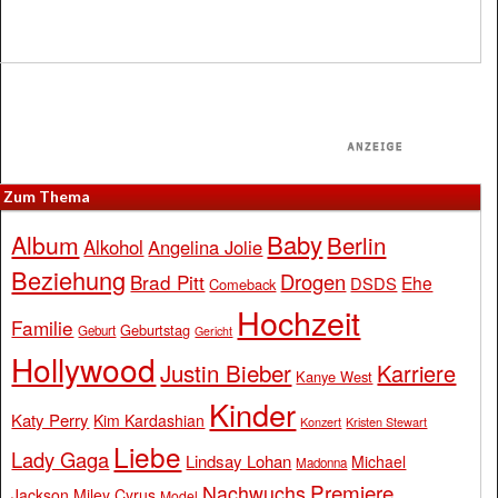
Zum Thema
Baby
Album
Berlin
Alkohol
Angelina Jolie
Beziehung
Drogen
Brad Pitt
Ehe
DSDS
Comeback
Hochzeit
Familie
Geburtstag
Geburt
Gericht
Hollywood
Justin Bieber
Karriere
Kanye West
Kinder
Katy Perry
Kim Kardashian
Konzert
Kristen Stewart
Liebe
Lady Gaga
Lindsay Lohan
Michael
Madonna
Premiere
Nachwuchs
Jackson
Miley Cyrus
Model