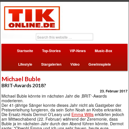
Startseite
Top-Stories
VIP-News
Music-Box
Lifestyle
Stargalerien
Video
Gewinnspiele
Michael Buble
BRIT-Awards 2018?
23. Februar 2017
Michael Buble könnte im nächsten Jahr die ‚BRIT‘-Awards
moderieren.
Der 41-jährige Sänger konnte dieses Jahr nicht als Gastgeber der
Preisverleihung fungieren, da sein Sohn Noah an Krebs erkrankte.
Die Ersatz-Hosts Dermot O’Leary und
Emma Willis
erklärten jedoch
am Mittwochabend (22. Februar) während der Zeremonie, dass
Buble ja im nächsten Jahr durch den Abend führen könnte. Dermot
sagte: "Obwohl Emma und ich uns sehr freuen, heute eure