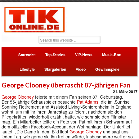
Startseite
Top-Stories
VIP-News
Music-Box
Lifestyle
Stargalerien
Video
Gewinnspiele
George Clooney überrascht 87-jährigen Fan
21. März 2017
George Clooney
feierte mit einem Fan seinen 87. Geburtstag.
Der 55-jährige Schauspieler besuchte
Pat Adams
, die im ‚Sunrise
Sonning Retirement and Assisted Living‘-Seniorenheim in England
wohnt, um mit ihr ihren Jahrestag zu feiern, nachdem sie den
Pflegekräften wiederholt erzählt hatte, wie sehr sie den Filmstar
mag. Ein Mitarbeiter teilte ein Foto von Pat mit ihrem Schwarm auf
dem offiziellen Facebook-Account der Wohnanlage. Der Untertitel
lautet: „Die Dame in dem Bild liebt
George Clooney
und sagt uns
jeden Tag, wie gerne sie ihn treffen würde, insbesondere weil er so