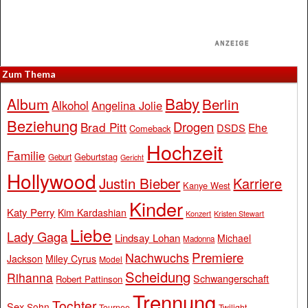
Zum Thema
Baby
Album
Berlin
Alkohol
Angelina Jolie
Beziehung
Drogen
Brad Pitt
Ehe
DSDS
Comeback
Hochzeit
Familie
Geburtstag
Geburt
Gericht
Hollywood
Justin Bieber
Karriere
Kanye West
Kinder
Katy Perry
Kim Kardashian
Konzert
Kristen Stewart
Liebe
Lady Gaga
Lindsay Lohan
Michael
Madonna
Premiere
Nachwuchs
Jackson
Miley Cyrus
Model
Scheidung
Rihanna
Schwangerschaft
Robert Pattinson
Trennung
Tochter
Sex
Sohn
Tournee
Twilight