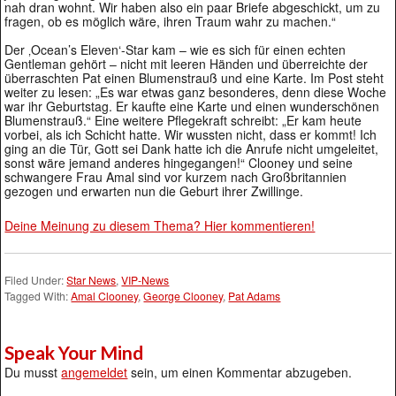
nah dran wohnt. Wir haben also ein paar Briefe abgeschickt, um zu
fragen, ob es möglich wäre, ihren Traum wahr zu machen.“
Der ‚Ocean’s Eleven‘-Star kam – wie es sich für einen echten
Gentleman gehört – nicht mit leeren Händen und überreichte der
überraschten Pat einen Blumenstrauß und eine Karte. Im Post steht
weiter zu lesen: „Es war etwas ganz besonderes, denn diese Woche
war ihr Geburtstag. Er kaufte eine Karte und einen wunderschönen
Blumenstrauß.“ Eine weitere Pflegekraft schreibt: „Er kam heute
vorbei, als ich Schicht hatte. Wir wussten nicht, dass er kommt! Ich
ging an die Tür, Gott sei Dank hatte ich die Anrufe nicht umgeleitet,
sonst wäre jemand anderes hingegangen!“ Clooney und seine
schwangere Frau Amal sind vor kurzem nach Großbritannien
gezogen und erwarten nun die Geburt ihrer Zwillinge.
Deine Meinung zu diesem Thema? Hier kommentieren!
Filed Under:
Star News
,
VIP-News
Tagged With:
Amal Clooney
,
George Clooney
,
Pat Adams
Speak Your Mind
Du musst
angemeldet
sein, um einen Kommentar abzugeben.