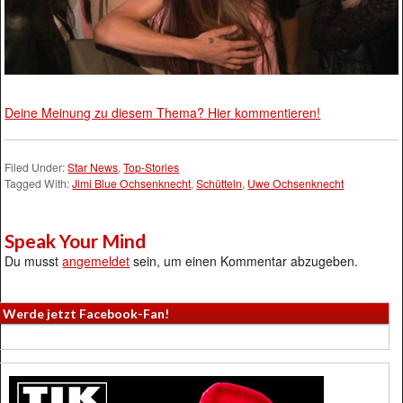
Deine Meinung zu diesem Thema? Hier kommentieren!
Filed Under:
Star News
,
Top-Stories
Tagged With:
Jimi Blue Ochsenknecht
,
Schütteln
,
Uwe Ochsenknecht
Speak Your Mind
Du musst
angemeldet
sein, um einen Kommentar abzugeben.
Werde jetzt Facebook-Fan!