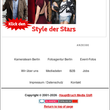
Kamerateam Berlin
Fotoagentur Berlin
Event-Fotos
Wir über uns
Mediadaten
B2B
Jobs
Impressum / Datenschutz
Kontakt
Copyright © 2001-2026 ·
HauptBruch Media GbR
Return to top of page