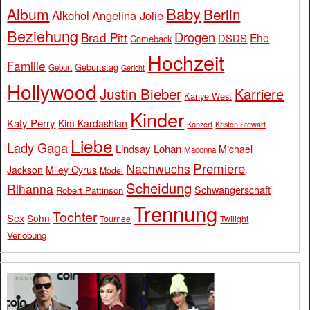
Baby
Album
Berlin
Alkohol
Angelina Jolie
Beziehung
Drogen
Brad Pitt
Ehe
DSDS
Comeback
Hochzeit
Familie
Geburtstag
Geburt
Gericht
Hollywood
Justin Bieber
Karriere
Kanye West
Kinder
Katy Perry
Kim Kardashian
Konzert
Kristen Stewart
Liebe
Lady Gaga
Lindsay Lohan
Michael
Madonna
Premiere
Nachwuchs
Jackson
Miley Cyrus
Model
Scheidung
Rihanna
Schwangerschaft
Robert Pattinson
Trennung
Tochter
Sex
Sohn
Tournee
Twilight
Verlobung