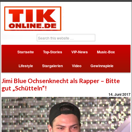
Startseite
Top-Stories
VIP-News
Music-Box
Lifestyle
Stargalerien
Video
Gewinnspiele
Jimi Blue Ochsenknecht als Rapper – Bitte
gut „Schütteln“!
14. Juni 2017