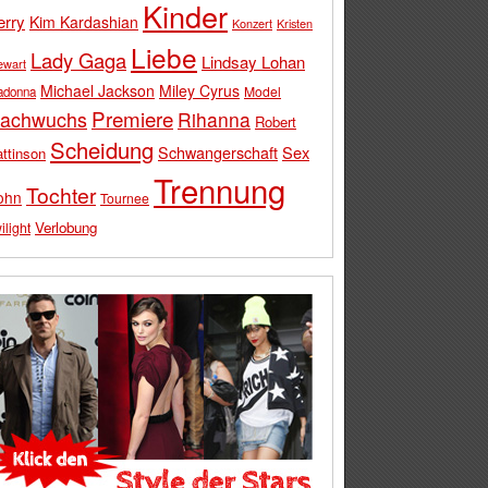
Kinder
erry
Kim Kardashian
Konzert
Kristen
Liebe
Lady Gaga
Lindsay Lohan
ewart
Michael Jackson
Miley Cyrus
Model
adonna
Premiere
achwuchs
Rihanna
Robert
Scheidung
Schwangerschaft
Sex
ttinson
Trennung
Tochter
ohn
Tournee
Verlobung
ilight