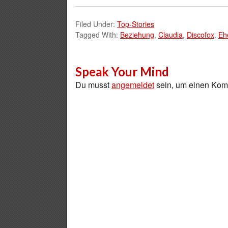
Filed Under:
Top-Stories
Tagged With:
Beziehung
,
Claudia
,
Discofox
,
Eh
Speak Your Mind
Du musst
angemeldet
sein, um einen Ko