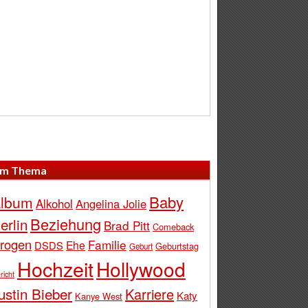
m Thema
Baby
lbum
Alkohol
Angelina Jolie
Beziehung
erlin
Brad Pitt
Comeback
rogen
Familie
Ehe
DSDS
Geburtstag
Geburt
Hochzeit
Hollywood
richt
ustin Bieber
Karriere
Katy
Kanye West