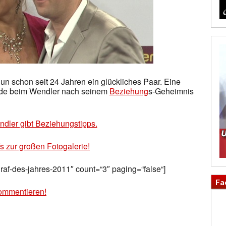
un schon seit 24 Jahren ein glückliches Paar. Eine
ne.de beim Wendler nach seinem
Beziehung
s-Geheimnis
dler gibt Beziehungstipps.
´s zur großen Fotogalerie!
graf-des-jahres-2011″ count=“3″ paging=“false“]
Fa
ommentieren!