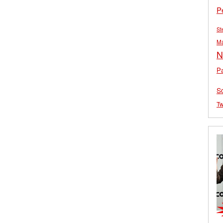
P
St
M
N
Pa
S
Tw