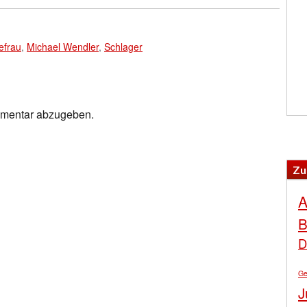
efrau
,
Michael Wendler
,
Schlager
mmentar abzugeben.
Zu
A
B
D
Ge
J