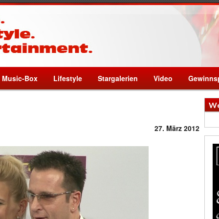
Music-Box
Lifestyle
Stargalerien
Video
Gewinnsp
We
27. März 2012