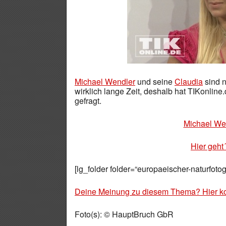
Michael Wendler
und seine
Claudia
sind n
wirklich lange Zeit, deshalb hat TIKonli
gefragt.
Michael Wen
Hier geht
[lg_folder folder=“europaeischer-naturfoto
Deine Meinung zu diesem Thema? Hier k
Foto(s): © HauptBruch GbR