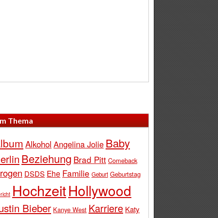
m Thema
Baby
lbum
Alkohol
Angelina Jolie
Beziehung
erlin
Brad Pitt
Comeback
rogen
Familie
Ehe
DSDS
Geburtstag
Geburt
Hochzeit
Hollywood
richt
ustin Bieber
Karriere
Katy
Kanye West