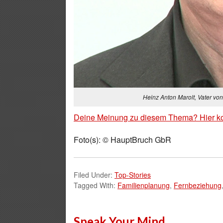
Heinz Anton Marolt, Vater vo
Deine Meinung zu diesem Thema? Hier k
Foto(s): © HauptBruch GbR
Filed Under:
Top-Stories
Tagged With:
Familienplanung
,
Fernbeziehung
Speak Your Mind