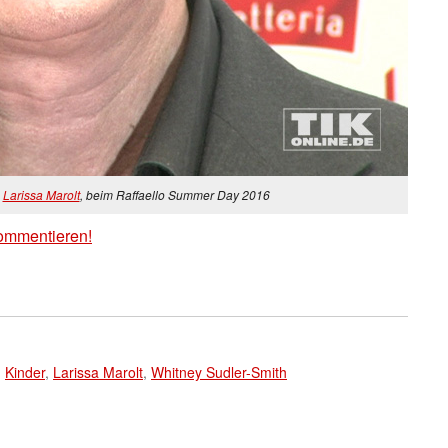
n
Larissa Marolt
, beim Raffaello Summer Day 2016
ommentieren!
,
Kinder
,
Larissa Marolt
,
Whitney Sudler-Smith