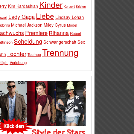
Kinder
erry
Kim Kardashian
Konzert
Kristen
Liebe
Lady Gaga
Lindsay Lohan
ewart
Michael Jackson
Miley Cyrus
Model
adonna
Premiere
achwuchs
Rihanna
Robert
Scheidung
Schwangerschaft
Sex
ttinson
Trennung
Tochter
ohn
Tournee
Verlobung
ilight