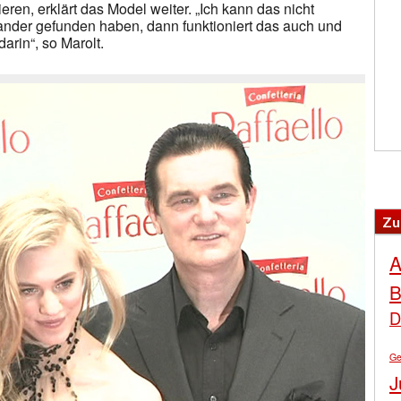
ren, erklärt das Model weiter. „Ich kann das nicht
nder gefunden haben, dann funktioniert das auch und
arin“, so Marolt.
Zu
A
B
D
Ge
J