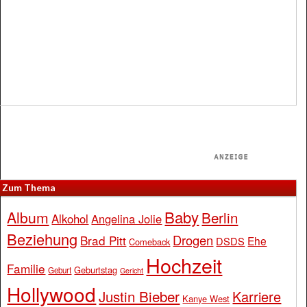
Zum Thema
Baby
Album
Berlin
Alkohol
Angelina Jolie
Beziehung
Drogen
Brad Pitt
Ehe
DSDS
Comeback
Hochzeit
Familie
Geburtstag
Geburt
Gericht
Hollywood
Justin Bieber
Karriere
Kanye West