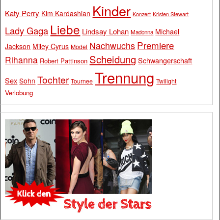
Kinder
Katy Perry
Kim Kardashian
Konzert
Kristen Stewart
Liebe
Lady Gaga
Lindsay Lohan
Michael
Madonna
Premiere
Nachwuchs
Jackson
Miley Cyrus
Model
Scheidung
Rihanna
Schwangerschaft
Robert Pattinson
Trennung
Tochter
Sex
Sohn
Tournee
Twilight
Verlobung