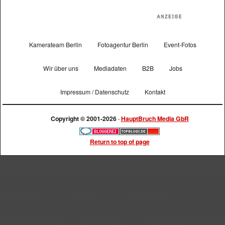
Kamerateam Berlin
Fotoagentur Berlin
Event-Fotos
Wir über uns
Mediadaten
B2B
Jobs
Impressum / Datenschutz
Kontakt
Copyright © 2001-2026 ·
HauptBruch Media GbR
Return to top of page