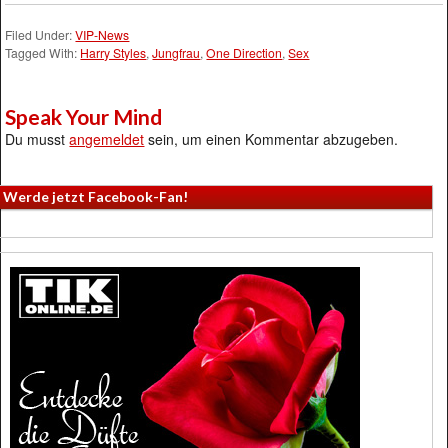
Filed Under:
VIP-News
Tagged With:
Harry Styles
,
Jungfrau
,
One Direction
,
Sex
Speak Your Mind
Du musst
angemeldet
sein, um einen Kommentar abzugeben.
Werde jetzt Facebook-Fan!