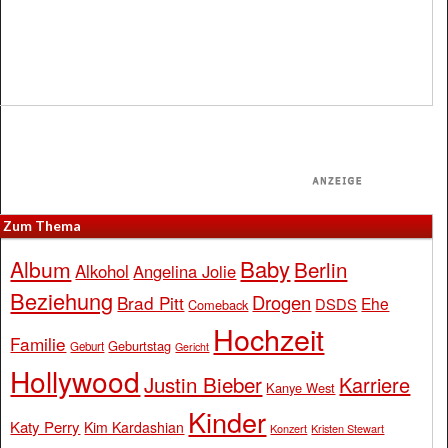
Zum Thema
Baby
Album
Berlin
Alkohol
Angelina Jolie
Beziehung
Drogen
Brad Pitt
Ehe
DSDS
Comeback
Hochzeit
Familie
Geburtstag
Geburt
Gericht
Hollywood
Justin Bieber
Karriere
Kanye West
Kinder
Katy Perry
Kim Kardashian
Konzert
Kristen Stewart