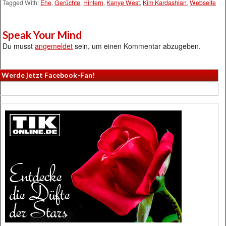
Tagged With:
Ehe
,
Gerüchte
,
Hintern
,
Kanye West
,
Kim Kardashian
,
Webseite
Speak Your Mind
Du musst
angemeldet
sein, um einen Kommentar abzugeben.
Werde jetzt Facebook-Fan!