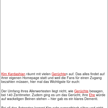
Kim Kardashian
räumt mit vielen
Gerüchte
n auf. Das alles findet auf
ihrer eigenen Homepage statt und weil die Fans für einen Zugang
bezahlen müssen, hier mal das Wichtigste für euch:
Der Umfang ihres Allerwertesten liegt nicht, wie
Gerüchte
besagen,
bei 140 Zentimeter. Zudem ging es um das Gerücht, ihre
Ehe
würde
auf wackeligen Beinen stehen – hier gab es ein klares Dementi.
Bei all den Antworten kommt Kim sehr sympathisch rüber und wirkt