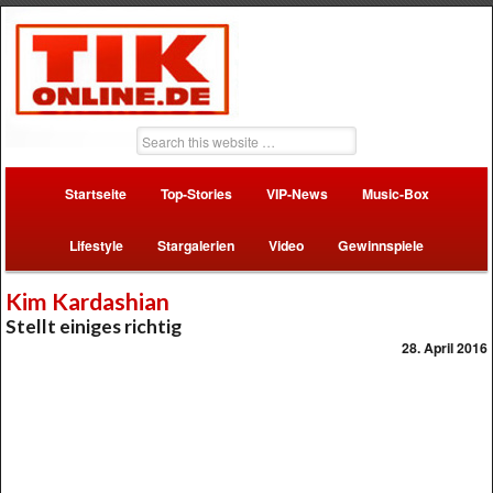
Startseite
Top-Stories
VIP-News
Music-Box
Lifestyle
Stargalerien
Video
Gewinnspiele
Kim Kardashian
Stellt einiges richtig
28. April 2016