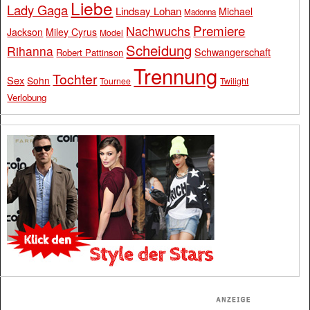
Liebe
Lady Gaga
Lindsay Lohan
Michael
Madonna
Premiere
Nachwuchs
Jackson
Miley Cyrus
Model
Scheidung
Rihanna
Schwangerschaft
Robert Pattinson
Trennung
Tochter
Sex
Sohn
Tournee
Twilight
Verlobung