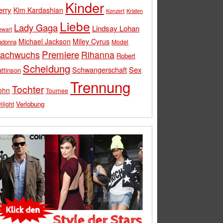
Kinder
erry
Kim Kardashian
Konzert
Kristen
Liebe
Lady Gaga
Lindsay Lohan
ewart
Michael Jackson
Miley Cyrus
Model
adonna
Premiere
achwuchs
Rihanna
Robert
Scheidung
Schwangerschaft
Sex
ttinson
Trennung
Tochter
ohn
Tournee
Verlobung
ilight