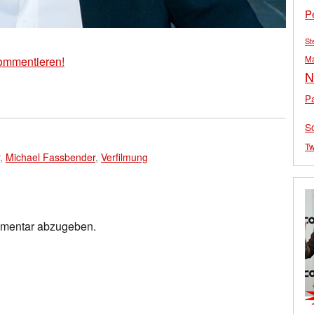
P
St
M
ommentieren!
N
Pa
S
Tw
,
Michael Fassbender
,
Verfilmung
mmentar abzugeben.