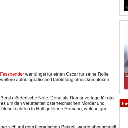
 Fassbender
war jüngst für einen Oscar für seine Rolle
e weitere autobiografische Darbietung eines komplexen
ßerst mörderische Note. Denn als Romanvorlage für das
m es um den verurteilten österreichischen Mörder und
Fa
 Dieser schrieb in Haft gefeierte Romane, welche gar
r sich auf dem literarischen Parkett, wurde aber schnell