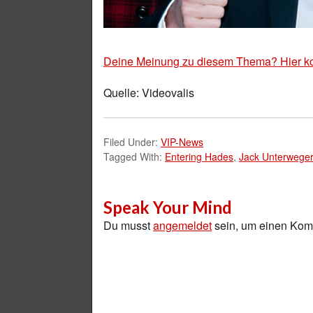
Deine Meinung zu diesem Thema? Hier k
Quelle: Videovalis
Filed Under:
VIP-News
Tagged With:
Entering Hades
,
Jack Unterweger
Speak Your Mind
Du musst
angemeldet
sein, um einen Ko