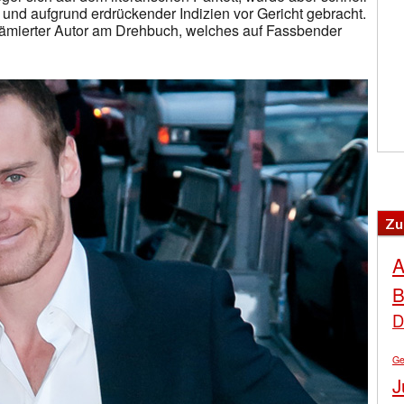
und aufgrund erdrückender Indizien vor Gericht gebracht.
-prämierter Autor am Drehbuch, welches auf Fassbender
Zu
A
B
D
Ge
J