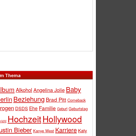
m Thema
Baby
lbum
Alkohol
Angelina Jolie
Beziehung
erlin
Brad Pitt
Comeback
rogen
Familie
Ehe
DSDS
Geburtstag
Geburt
Hochzeit
Hollywood
richt
ustin Bieber
Karriere
Katy
Kanye West