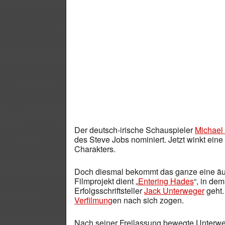
Der deutsch-irische Schauspieler
Michael
des Steve Jobs nominiert. Jetzt winkt ein
Charakters.
Doch diesmal bekommt das ganze eine äu
Filmprojekt dient „
Entering Hades
“, in de
Erfolgsschriftsteller
Jack Unterweger
geht.
Verfilmung
en nach sich zogen.
Nach seiner Freilassung bewegte Unterwege