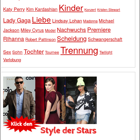
Kinder
Katy Perry
Kim Kardashian
Konzert
Kristen Stewart
Liebe
Lady Gaga
Lindsay Lohan
Michael
Madonna
Premiere
Nachwuchs
Jackson
Miley Cyrus
Model
Scheidung
Rihanna
Schwangerschaft
Robert Pattinson
Trennung
Tochter
Sex
Sohn
Tournee
Twilight
Verlobung