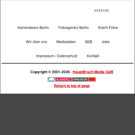
Kamerateam Berlin
Fotoagentur Berlin
Event-Fotos
Wir über uns
Mediadaten
B2B
Jobs
Impressum / Datenschutz
Kontakt
Copyright © 2001-2026 ·
HauptBruch Media GbR
Return to top of page