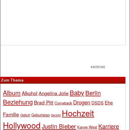
Zum Thema
Baby
Album
Berlin
Alkohol
Angelina Jolie
Beziehung
Drogen
Brad Pitt
Ehe
DSDS
Comeback
Hochzeit
Familie
Geburtstag
Geburt
Gericht
Hollywood
Justin Bieber
Karriere
Kanye West