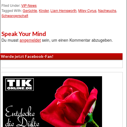
Filed Under:
VIP-News
Tagged With:
Gerüchte
,
Kinder
,
Liam Hemsworth
,
Miley Cyrus
,
Nachwuchs
,
Schwangerschaft
Speak Your Mind
Du musst
angemeldet
sein, um einen Kommentar abzugeben.
Werde jetzt Facebook-Fan!