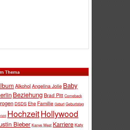
m Thema
Baby
lbum
Alkohol
Angelina Jolie
Beziehung
erlin
Brad Pitt
Comeback
rogen
Familie
Ehe
DSDS
Geburtstag
Geburt
Hochzeit
Hollywood
richt
ustin Bieber
Karriere
Katy
Kanye West