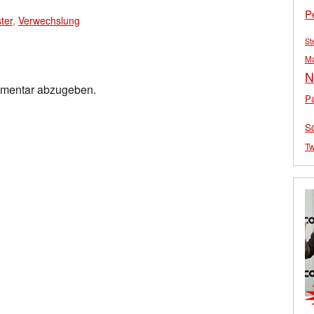
P
ter
,
Verwechslung
St
M
N
mmentar abzugeben.
Pa
S
Tw