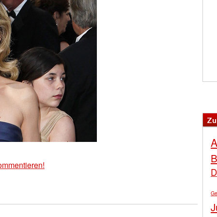
Zu
A
B
ommentieren!
D
Ge
J