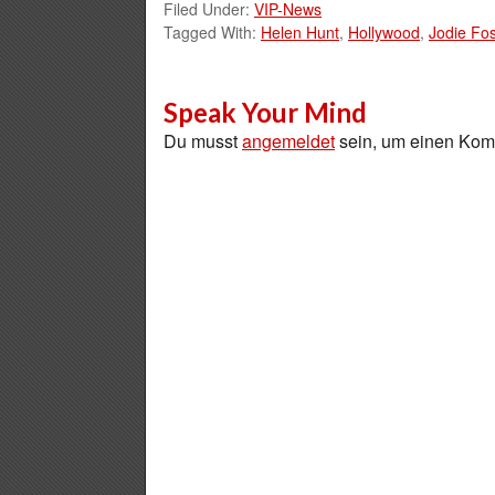
Filed Under:
VIP-News
Tagged With:
Helen Hunt
,
Hollywood
,
Jodie Fos
Speak Your Mind
Du musst
angemeldet
sein, um einen Ko