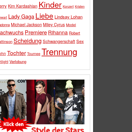
Kinder
erry
Kim Kardashian
Konzert
Kristen
Liebe
Lady Gaga
Lindsay Lohan
ewart
Michael Jackson
Miley Cyrus
Model
adonna
Premiere
achwuchs
Rihanna
Robert
Scheidung
Schwangerschaft
Sex
ttinson
Trennung
Tochter
ohn
Tournee
Verlobung
ilight