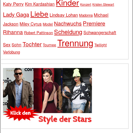
Kinder
Katy Perry
Kim Kardashian
Konzert
Kristen Stewart
Liebe
Lady Gaga
Lindsay Lohan
Michael
Madonna
Premiere
Nachwuchs
Jackson
Miley Cyrus
Model
Scheidung
Rihanna
Schwangerschaft
Robert Pattinson
Trennung
Tochter
Sex
Sohn
Tournee
Twilight
Verlobung