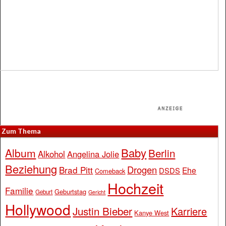
Zum Thema
Baby
Album
Berlin
Alkohol
Angelina Jolie
Beziehung
Drogen
Brad Pitt
Ehe
DSDS
Comeback
Hochzeit
Familie
Geburtstag
Geburt
Gericht
Hollywood
Justin Bieber
Karriere
Kanye West