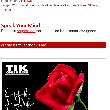
Filed Under:
VIP-News
Tagged With:
Fast & Furious
,
Meadow Rain Walker
,
Paul Wlaker
,
Stiftung
,
Tochter
Speak Your Mind
Du musst
angemeldet
sein, um einen Kommentar abzugeben.
Werde jetzt Facebook-Fan!