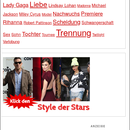
Liebe
Lady Gaga
Lindsay Lohan
Michael
Madonna
Premiere
Nachwuchs
Jackson
Miley Cyrus
Model
Scheidung
Rihanna
Schwangerschaft
Robert Pattinson
Trennung
Tochter
Sex
Sohn
Tournee
Twilight
Verlobung