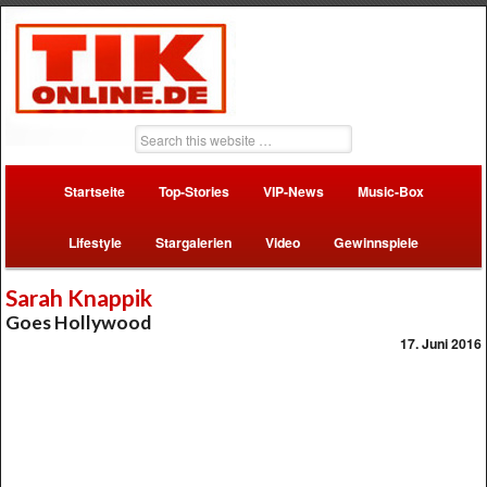
Startseite
Top-Stories
VIP-News
Music-Box
Lifestyle
Stargalerien
Video
Gewinnspiele
Sarah Knappik
Goes Hollywood
17. Juni 2016