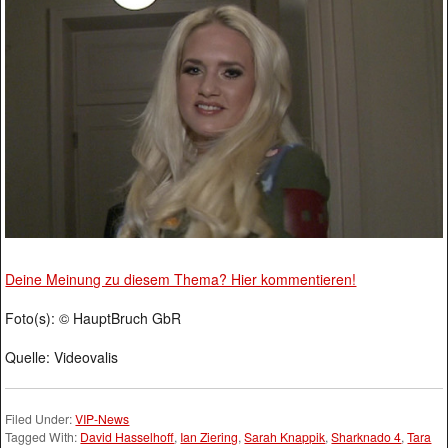
Deine Meinung zu diesem Thema? Hier kommentieren!
Foto(s): © HauptBruch GbR
Quelle: Videovalis
Filed Under:
VIP-News
Tagged With:
David Hasselhoff
,
Ian Ziering
,
Sarah Knappik
,
Sharknado 4
,
Tara