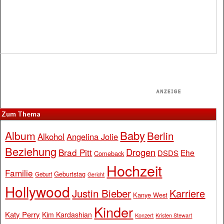
Zum Thema
Baby
Album
Berlin
Alkohol
Angelina Jolie
Beziehung
Drogen
Brad Pitt
Ehe
DSDS
Comeback
Hochzeit
Familie
Geburtstag
Geburt
Gericht
Hollywood
Justin Bieber
Karriere
Kanye West
Kinder
Katy Perry
Kim Kardashian
Konzert
Kristen Stewart