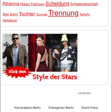
Scheidung
Rihanna
Schwangerschaft
Robert Pattinson
Trennung
Tochter
Sex
Sohn
Tournee
Twilight
Verlobung
Kamerateam Berlin
Fotoagentur Berlin
Event-Fotos