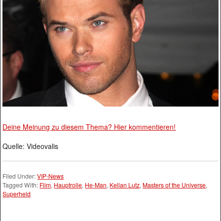
Deine Meinung zu diesem Thema? Hier kommentieren!
Quelle: Videovalis
Filed Under:
VIP-News
Tagged With:
Film
,
Hauptrolle
,
He-Man
,
Kellan Lutz
,
Masters of the Universe
,
Superheld