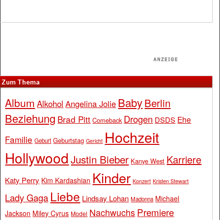
Zum Thema
Baby
Album
Berlin
Alkohol
Angelina Jolie
Beziehung
Drogen
Brad Pitt
Ehe
DSDS
Comeback
Hochzeit
Familie
Geburtstag
Geburt
Gericht
Hollywood
Justin Bieber
Karriere
Kanye West
Kinder
Katy Perry
Kim Kardashian
Konzert
Kristen Stewart
Liebe
Lady Gaga
Lindsay Lohan
Michael
Madonna
Premiere
Nachwuchs
Jackson
Miley Cyrus
Model