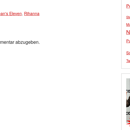
P
an's Eleven
,
Rihanna
St
M
N
Pa
mmentar abzugeben.
S
Tw