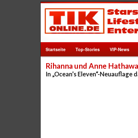
Startseite
Top-Stories
VIP-News
Rihanna und Anne Hathaw
In „Ocean’s Eleven“-Neuauflage d