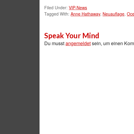
Filed Under:
VIP-News
Tagged With:
Anne Hathaway
,
Neuauflage
,
Oce
Speak Your Mind
Du musst
angemeldet
sein, um einen Ko