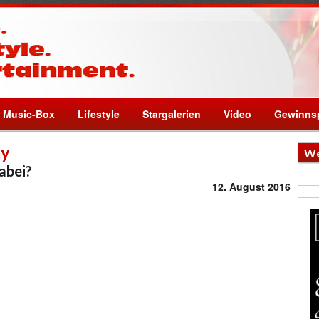
Music-Box
Lifestyle
Stargalerien
Video
Gewinnsp
ay
We
abei?
12. August 2016