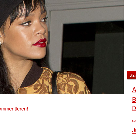
Zu
A
B
D
ommentieren!
Ge
J