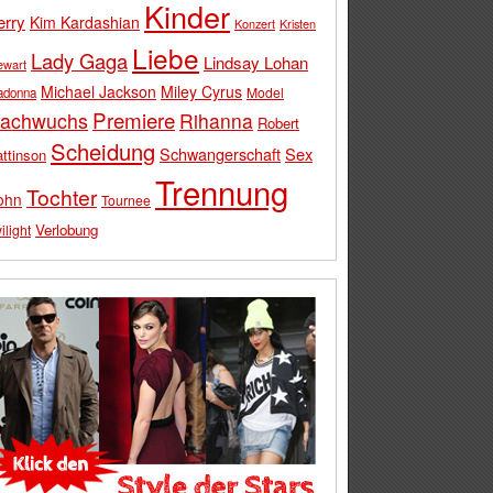
Kinder
erry
Kim Kardashian
Konzert
Kristen
Liebe
Lady Gaga
Lindsay Lohan
ewart
Michael Jackson
Miley Cyrus
Model
adonna
Premiere
achwuchs
Rihanna
Robert
Scheidung
Schwangerschaft
Sex
ttinson
Trennung
Tochter
ohn
Tournee
Verlobung
ilight