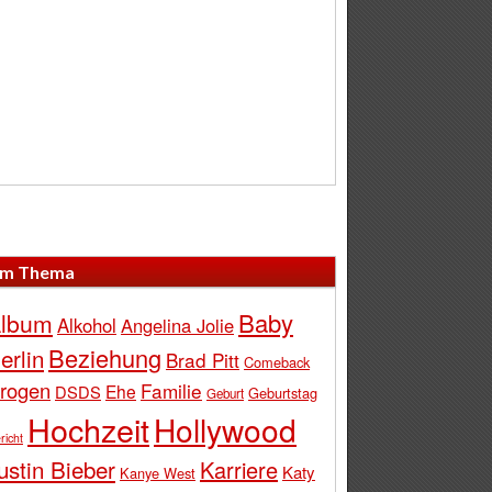
m Thema
Baby
lbum
Alkohol
Angelina Jolie
Beziehung
erlin
Brad Pitt
Comeback
rogen
Familie
Ehe
DSDS
Geburtstag
Geburt
Hochzeit
Hollywood
richt
ustin Bieber
Karriere
Katy
Kanye West