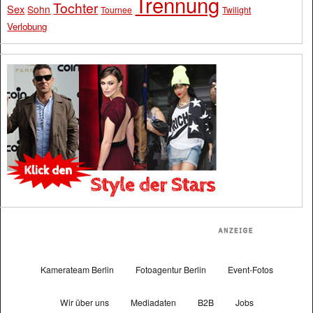
Trennung
Tochter
Sex
Sohn
Tournee
Twilight
Verlobung
Kamerateam Berlin
Fotoagentur Berlin
Event-Fotos
Wir über uns
Mediadaten
B2B
Jobs