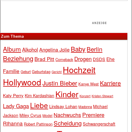
Zum Thema
Baby
Album
Berlin
Alkohol
Angelina Jolie
Beziehung
Drogen
Brad Pitt
Ehe
DSDS
Comeback
Hochzeit
Familie
Geburtstag
Geburt
Gericht
Hollywood
Justin Bieber
Karriere
Kanye West
Kinder
Katy Perry
Kim Kardashian
Konzert
Kristen Stewart
Liebe
Lady Gaga
Lindsay Lohan
Michael
Madonna
Premiere
Nachwuchs
Jackson
Miley Cyrus
Model
Scheidung
Rihanna
Schwangerschaft
Robert Pattinson