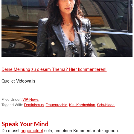
Deine Meinung zu diesem Thema? Hier kommentieren!
Quelle: Videovalis
Filed Under:
VIP-News
Tagged With:
Feminismus
,
Frauenrechte
,
Kim Kardashian
,
Schublade
Speak Your Mind
Du musst
angemeldet
sein, um einen Kommentar abzugeben.