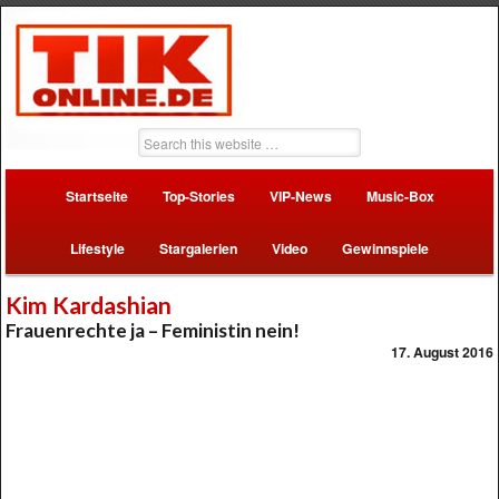
Startseite
Top-Stories
VIP-News
Music-Box
Lifestyle
Stargalerien
Video
Gewinnspiele
Kim Kardashian
Frauenrechte ja – Feministin nein!
17. August 2016