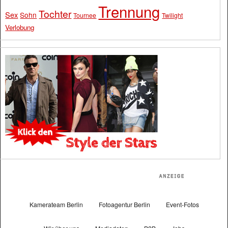
Trennung
Tochter
Sex
Sohn
Tournee
Twilight
Verlobung
Kamerateam Berlin
Fotoagentur Berlin
Event-Fotos