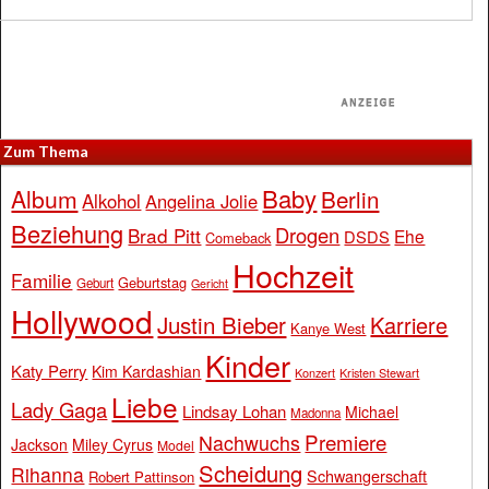
Zum Thema
Baby
Album
Berlin
Alkohol
Angelina Jolie
Beziehung
Drogen
Brad Pitt
Ehe
DSDS
Comeback
Hochzeit
Familie
Geburtstag
Geburt
Gericht
Hollywood
Justin Bieber
Karriere
Kanye West
Kinder
Katy Perry
Kim Kardashian
Konzert
Kristen Stewart
Liebe
Lady Gaga
Lindsay Lohan
Michael
Madonna
Premiere
Nachwuchs
Jackson
Miley Cyrus
Model
Scheidung
Rihanna
Schwangerschaft
Robert Pattinson