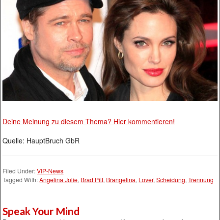
Deine Meinung zu diesem Thema? Hier kommentieren!
Quelle: HauptBruch GbR
Filed Under:
VIP-News
Tagged With:
Angelina Jolie
,
Brad Pitt
,
Brangelina
,
Lover
,
Scheidung
,
Trennung
Speak Your Mind