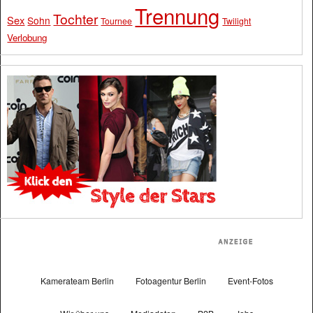
Trennung
Tochter
Sex
Sohn
Tournee
Twilight
Verlobung
Kamerateam Berlin
Fotoagentur Berlin
Event-Fotos