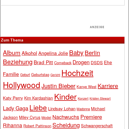
Zum Thema
Baby
Album
Berlin
Alkohol
Angelina Jolie
Beziehung
Drogen
Brad Pitt
Ehe
DSDS
Comeback
Hochzeit
Familie
Geburtstag
Geburt
Gericht
Hollywood
Justin Bieber
Karriere
Kanye West
Kinder
Katy Perry
Kim Kardashian
Konzert
Kristen Stewart
Liebe
Lady Gaga
Lindsay Lohan
Michael
Madonna
Premiere
Nachwuchs
Jackson
Miley Cyrus
Model
Scheidung
Rihanna
Schwangerschaft
Robert Pattinson