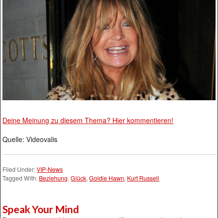
Deine Meinung zu diesem Thema? Hier kommentieren!
Quelle: Videovalis
Filed Under:
VIP-News
Tagged With:
Beziehung
,
Glück
,
Goldie Hawn
,
Kurt Russell
Speak Your Mind