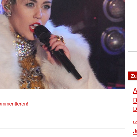
Zu
A
B
ommentieren!
D
Ge
J