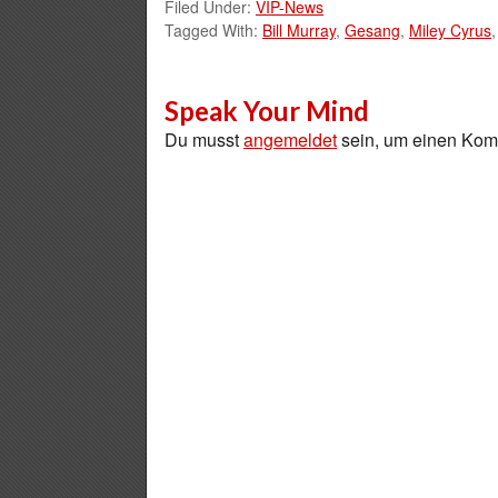
Filed Under:
VIP-News
Tagged With:
Bill Murray
,
Gesang
,
Miley Cyrus
Speak Your Mind
Du musst
angemeldet
sein, um einen Ko