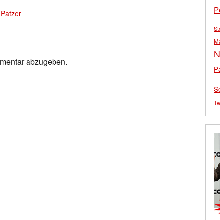
P
,
Patzer
St
M
N
mmentar abzugeben.
Pa
S
Tw