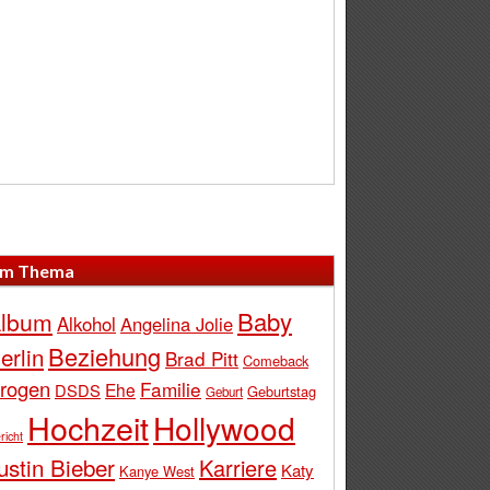
m Thema
Baby
lbum
Alkohol
Angelina Jolie
Beziehung
erlin
Brad Pitt
Comeback
rogen
Familie
Ehe
DSDS
Geburtstag
Geburt
Hochzeit
Hollywood
richt
ustin Bieber
Karriere
Katy
Kanye West