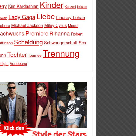
Kinder
erry
Kim Kardashian
Konzert
Kristen
Liebe
Lady Gaga
Lindsay Lohan
ewart
Michael Jackson
Miley Cyrus
Model
adonna
Premiere
achwuchs
Rihanna
Robert
Scheidung
Schwangerschaft
Sex
ttinson
Trennung
Tochter
ohn
Tournee
Verlobung
ilight