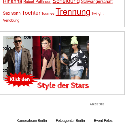
Scheidung
Rihanna
Schwangerschaft
Robert Pattinson
Trennung
Tochter
Sex
Sohn
Tournee
Twilight
Verlobung
Kamerateam Berlin
Fotoagentur Berlin
Event-Fotos