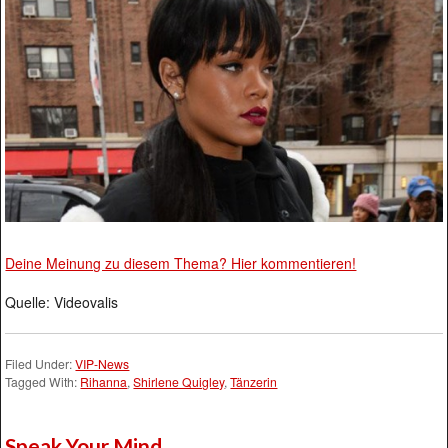
Deine Meinung zu diesem Thema? Hier kommentieren!
Quelle: Videovalis
Filed Under:
VIP-News
Tagged With:
Rihanna
,
Shirlene Quigley
,
Tänzerin
Speak Your Mind