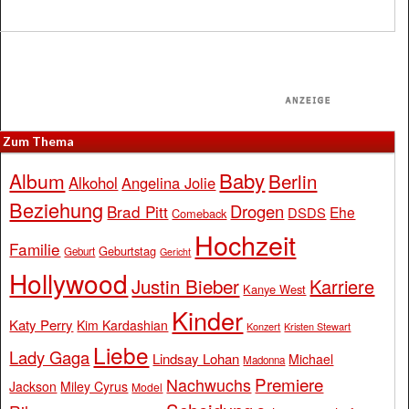
Zum Thema
Baby
Album
Berlin
Alkohol
Angelina Jolie
Beziehung
Drogen
Brad Pitt
Ehe
DSDS
Comeback
Hochzeit
Familie
Geburtstag
Geburt
Gericht
Hollywood
Justin Bieber
Karriere
Kanye West
Kinder
Katy Perry
Kim Kardashian
Konzert
Kristen Stewart
Liebe
Lady Gaga
Lindsay Lohan
Michael
Madonna
Premiere
Nachwuchs
Jackson
Miley Cyrus
Model