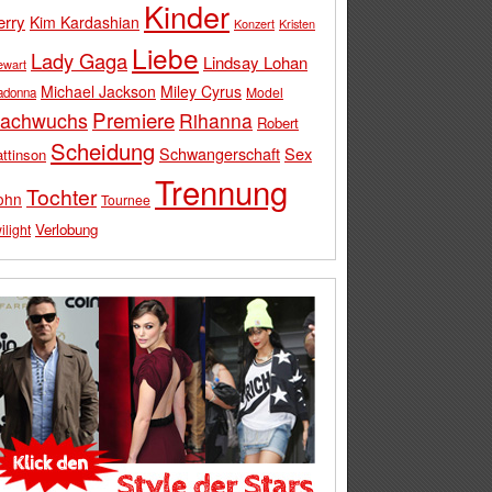
Kinder
erry
Kim Kardashian
Konzert
Kristen
Liebe
Lady Gaga
Lindsay Lohan
ewart
Michael Jackson
Miley Cyrus
Model
adonna
Premiere
achwuchs
Rihanna
Robert
Scheidung
Schwangerschaft
Sex
ttinson
Trennung
Tochter
ohn
Tournee
Verlobung
ilight