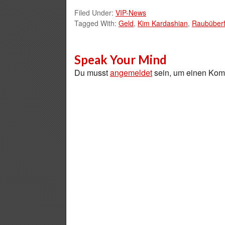
Filed Under:
VIP-News
Tagged With:
Geld
,
Kim Kardashian
,
Raubüberf
Speak Your Mind
Du musst
angemeldet
sein, um einen Ko