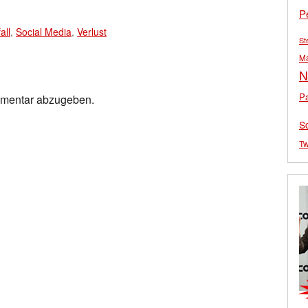
P
all
,
Social Media
,
Verlust
St
M
N
Pa
mmentar abzugeben.
S
Tw