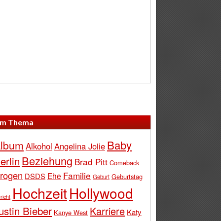
m Thema
Baby
lbum
Alkohol
Angelina Jolie
Beziehung
erlin
Brad Pitt
Comeback
rogen
Familie
Ehe
DSDS
Geburtstag
Geburt
Hochzeit
Hollywood
richt
ustin Bieber
Karriere
Katy
Kanye West