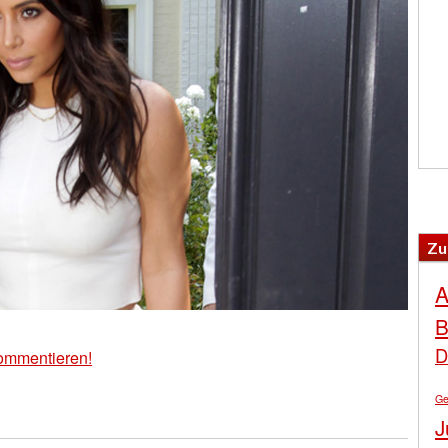
Zu
A
B
D
ommentieren!
Ge
J