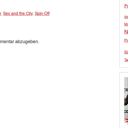
P
r
,
Sex and the City
,
Spin-Off
St
M
N
Pa
mmentar abzugeben.
S
Tw