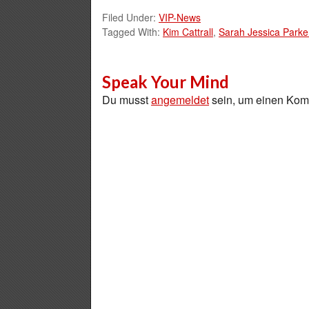
Filed Under:
VIP-News
Tagged With:
Kim Cattrall
,
Sarah Jessica Parke
Speak Your Mind
Du musst
angemeldet
sein, um einen Ko