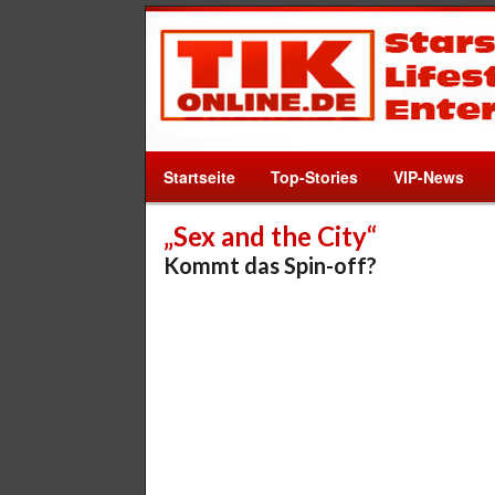
Startseite
Top-Stories
VIP-News
„Sex and the City“
Kommt das Spin-off?