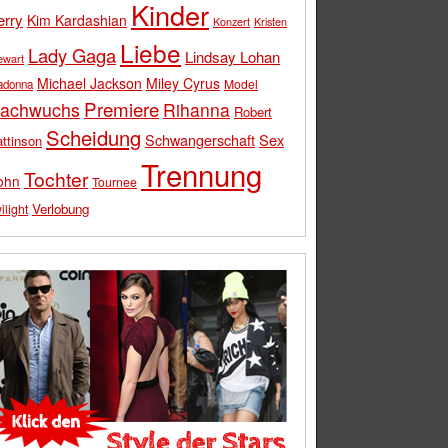
Kinder
erry
Kim Kardashian
Konzert
Kristen
Liebe
Lady Gaga
Lindsay Lohan
ewart
Michael Jackson
Miley Cyrus
Model
adonna
Premiere
achwuchs
Rihanna
Robert
Scheidung
Schwangerschaft
Sex
ttinson
Trennung
Tochter
ohn
Tournee
Verlobung
ilight