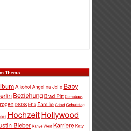
m Thema
Baby
lbum
Alkohol
Angelina Jolie
Beziehung
erlin
Brad Pitt
Comeback
rogen
Familie
Ehe
DSDS
Geburtstag
Geburt
Hochzeit
Hollywood
richt
ustin Bieber
Karriere
Katy
Kanye West