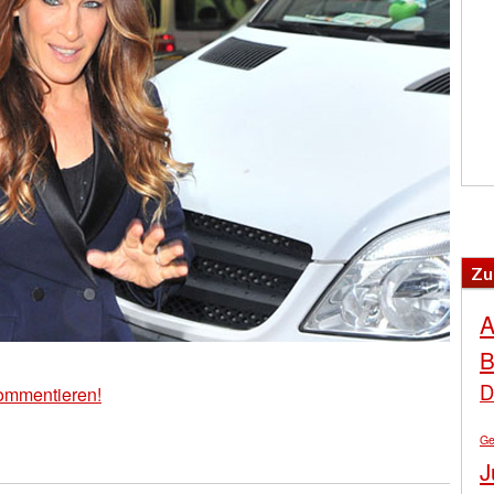
Zu
A
B
D
ommentieren!
Ge
J