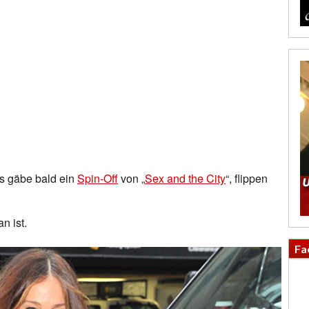
s gäbe bald ein
Spin-Off
von „
Sex and the City
“, flippen
n ist.
Fa