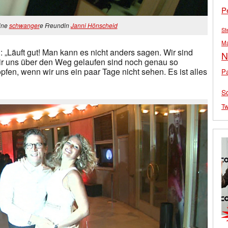
P
ine
schwanger
e Freundin
Janni Hönscheid
St
M
 „Läuft gut! Man kann es nicht anders sagen. Wir sind
N
wir uns über den Weg gelaufen sind noch genau so
pfen, wenn wir uns ein paar Tage nicht sehen. Es ist alles
Pa
S
Tw