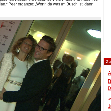
Plan.“ Peer ergänzte: „Wenn da was im Busch ist, dann
Zu
A
B
D
Ge
J