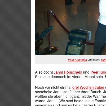
Peer Kusmagk
und seine
sch
Also doch!
Janni Hönscheid
und
Peer Ku
Sie solle demnach im vierten Monat sein. 
Noch vor nicht einmal
drei Wochen trafen 
streichelte Janni sanft über ihren Bauch. 
wollten sie aber nicht ganz mit der Wahrhei
würde. Janni: „Wir sind beide totale Famil
geworden sind und es bei unseren Eltern 