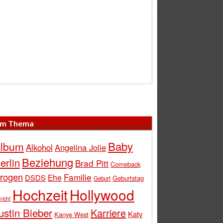
m Thema
Baby
lbum
Alkohol
Angelina Jolie
Beziehung
erlin
Brad Pitt
Comeback
rogen
Familie
Ehe
DSDS
Geburtstag
Geburt
Hochzeit
Hollywood
richt
ustin Bieber
Karriere
Katy
Kanye West