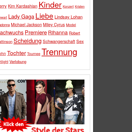
Kinder
erry
Kim Kardashian
Konzert
Kristen
Liebe
Lady Gaga
Lindsay Lohan
ewart
Michael Jackson
Miley Cyrus
Model
adonna
Premiere
achwuchs
Rihanna
Robert
Scheidung
Schwangerschaft
Sex
ttinson
Trennung
Tochter
ohn
Tournee
Verlobung
ilight