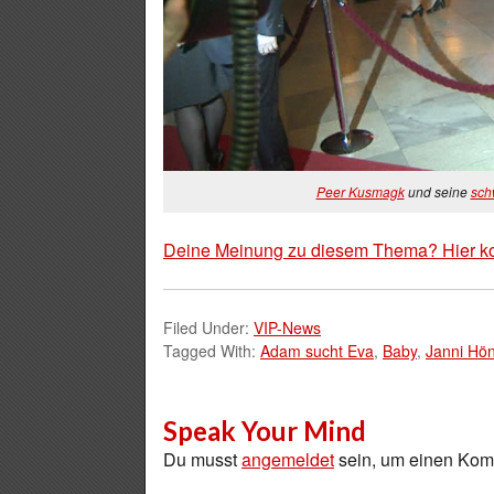
Peer Kusmagk
und seine
sch
Deine Meinung zu diesem Thema? Hier k
Filed Under:
VIP-News
Tagged With:
Adam sucht Eva
,
Baby
,
Janni Hö
Speak Your Mind
Du musst
angemeldet
sein, um einen Ko