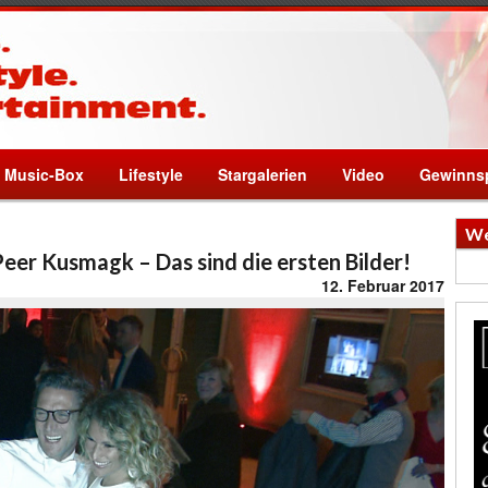
Music-Box
Lifestyle
Stargalerien
Video
Gewinnsp
We
eer Kusmagk – Das sind die ersten Bilder!
12. Februar 2017