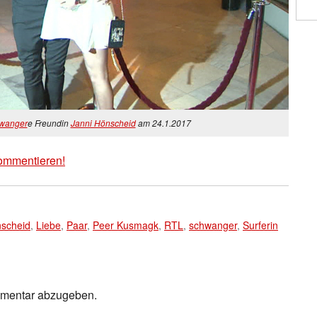
wanger
e Freundin
Janni Hönscheid
am 24.1.2017
ommentieren!
nscheid
,
Liebe
,
Paar
,
Peer Kusmagk
,
RTL
,
schwanger
,
Surferin
mmentar abzugeben.