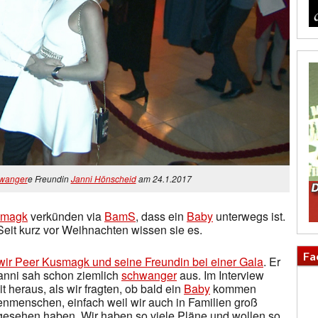
wanger
e Freundin
Janni Hönscheid
am 24.1.2017
smagk
verkünden via
BamS
, dass ein
Baby
unterwegs ist.
Seit kurz vor Weihnachten wissen sie es.
Fa
wir Peer Kusmagk und seine Freundin bei einer Gala
. Er
Janni sah schon ziemlich
schwanger
aus. Im Interview
t heraus, als wir fragten, ob bald ein
Baby
kommen
ienmenschen, einfach weil wir auch in Familien groß
gesehen haben. Wir haben so viele Pläne und wollen so