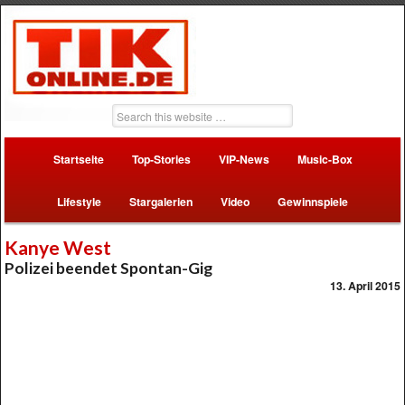
Startseite
Top-Stories
VIP-News
Music-Box
Lifestyle
Stargalerien
Video
Gewinnspiele
Kanye West
Polizei beendet Spontan-Gig
13. April 2015