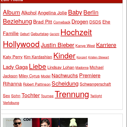
Baby
Album
Berlin
Alkohol
Angelina Jolie
Beziehung
Drogen
Brad Pitt
Ehe
DSDS
Comeback
Hochzeit
Familie
Geburtstag
Geburt
Gericht
Hollywood
Justin Bieber
Karriere
Kanye West
Kinder
Katy Perry
Kim Kardashian
Konzert
Kristen Stewart
Liebe
Lady Gaga
Lindsay Lohan
Michael
Madonna
Premiere
Nachwuchs
Jackson
Miley Cyrus
Model
Scheidung
Rihanna
Schwangerschaft
Robert Pattinson
Trennung
Tochter
Sex
Sohn
Tournee
Twilight
Verlobung