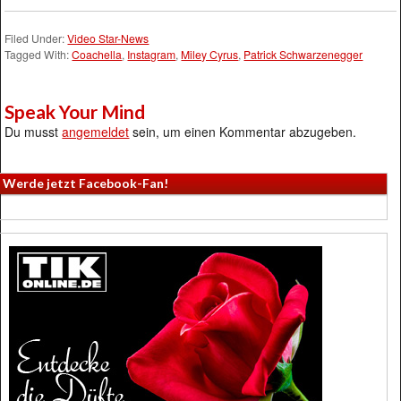
Filed Under:
Video Star-News
Tagged With:
Coachella
,
Instagram
,
Miley Cyrus
,
Patrick Schwarzenegger
Speak Your Mind
Du musst
angemeldet
sein, um einen Kommentar abzugeben.
Werde jetzt Facebook-Fan!