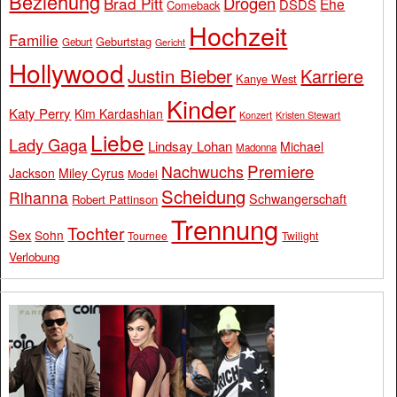
Beziehung
Drogen
Brad Pitt
Ehe
DSDS
Comeback
Hochzeit
Familie
Geburtstag
Geburt
Gericht
Hollywood
Justin Bieber
Karriere
Kanye West
Kinder
Katy Perry
Kim Kardashian
Konzert
Kristen Stewart
Liebe
Lady Gaga
Lindsay Lohan
Michael
Madonna
Premiere
Nachwuchs
Jackson
Miley Cyrus
Model
Scheidung
Rihanna
Schwangerschaft
Robert Pattinson
Trennung
Tochter
Sex
Sohn
Tournee
Twilight
Verlobung