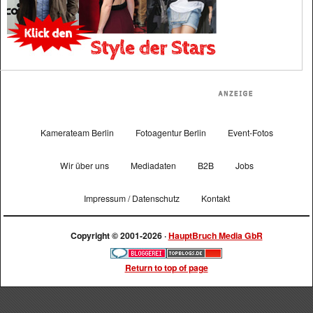
Kamerateam Berlin
Fotoagentur Berlin
Event-Fotos
Wir über uns
Mediadaten
B2B
Jobs
Impressum / Datenschutz
Kontakt
Copyright © 2001-2026 ·
HauptBruch Media GbR
Return to top of page