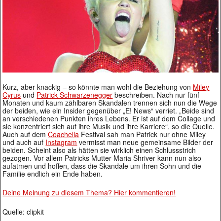
Kurz, aber knackig – so könnte man wohl die Beziehung von
Miley
Cyrus
und
Patrick Schwarzenegger
beschreiben. Nach nur fünf
Monaten und kaum zählbaren Skandalen trennen sich nun die Wege
der beiden, wie ein Insider gegenüber „E! News“ verriet. „Beide sind
an verschiedenen Punkten ihres Lebens. Er ist auf dem Collage und
sie konzentriert sich auf ihre Musik und ihre Karriere“, so die Quelle.
Auch auf dem
Coachella
Festival sah man Patrick nur ohne Miley
und auch auf
Instagram
vermisst man neue gemeinsame Bilder der
beiden. Scheint also als hätten sie wirklich einen Schlussstrich
gezogen. Vor allem Patricks Mutter Maria Shriver kann nun also
aufatmen und hoffen, dass die Skandale um ihren Sohn und die
Familie endlich ein Ende haben.
Deine Meinung zu diesem Thema? Hier kommentieren!
Quelle: clipkit