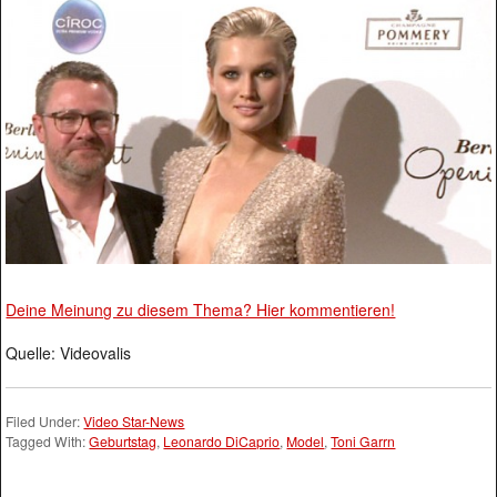
Deine Meinung zu diesem Thema? Hier kommentieren!
Quelle: Videovalis
Filed Under:
Video Star-News
Tagged With:
Geburtstag
,
Leonardo DiCaprio
,
Model
,
Toni Garrn