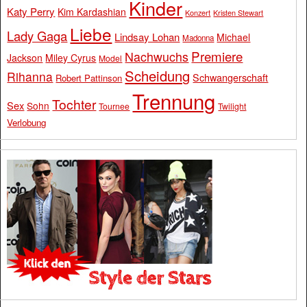
Kinder
Katy Perry
Kim Kardashian
Konzert
Kristen Stewart
Liebe
Lady Gaga
Lindsay Lohan
Michael
Madonna
Premiere
Nachwuchs
Jackson
Miley Cyrus
Model
Scheidung
Rihanna
Schwangerschaft
Robert Pattinson
Trennung
Tochter
Sex
Sohn
Tournee
Twilight
Verlobung