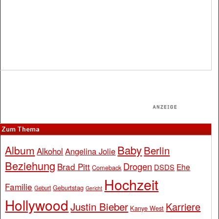
Zum Thema
Baby
Album
Berlin
Alkohol
Angelina Jolie
Beziehung
Drogen
Brad Pitt
Ehe
DSDS
Comeback
Hochzeit
Familie
Geburtstag
Geburt
Gericht
Hollywood
Justin Bieber
Karriere
Kanye West