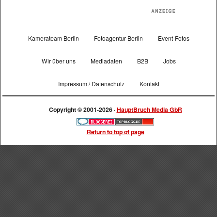
Kamerateam Berlin
Fotoagentur Berlin
Event-Fotos
Wir über uns
Mediadaten
B2B
Jobs
Impressum / Datenschutz
Kontakt
Copyright © 2001-2026 ·
HauptBruch Media GbR
Return to top of page