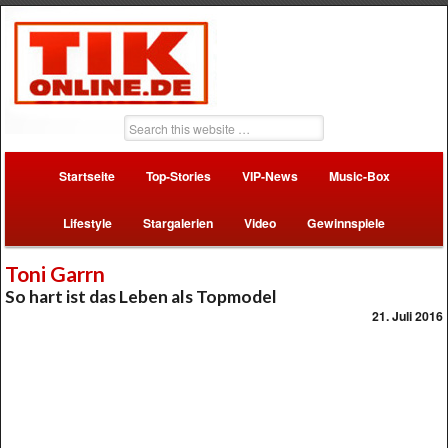
Startseite
Top-Stories
VIP-News
Music-Box
Lifestyle
Stargalerien
Video
Gewinnspiele
Toni Garrn
So hart ist das Leben als Topmodel
21. Juli 2016