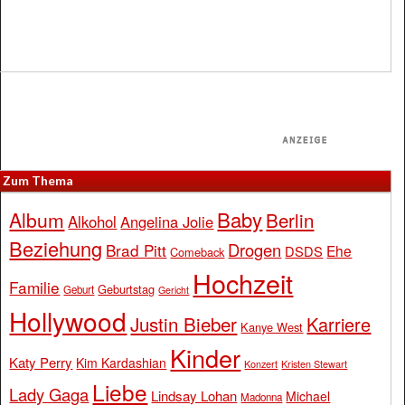
Zum Thema
Baby
Album
Berlin
Alkohol
Angelina Jolie
Beziehung
Drogen
Brad Pitt
Ehe
DSDS
Comeback
Hochzeit
Familie
Geburtstag
Geburt
Gericht
Hollywood
Justin Bieber
Karriere
Kanye West
Kinder
Katy Perry
Kim Kardashian
Konzert
Kristen Stewart
Liebe
Lady Gaga
Lindsay Lohan
Michael
Madonna