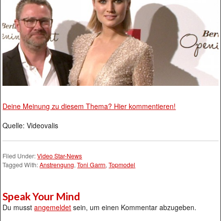
Deine Meinung zu diesem Thema? Hier kommentieren!
Quelle: Videovalis
Filed Under:
Video Star-News
Tagged With:
Anstrengung
,
Toni Garrn
,
Topmodel
Speak Your Mind
Du musst
angemeldet
sein, um einen Kommentar abzugeben.