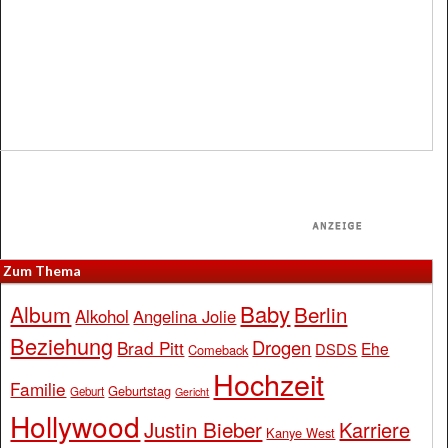
Zum Thema
Baby
Album
Berlin
Alkohol
Angelina Jolie
Beziehung
Drogen
Brad Pitt
Ehe
DSDS
Comeback
Hochzeit
Familie
Geburtstag
Geburt
Gericht
Hollywood
Justin Bieber
Karriere
Kanye West