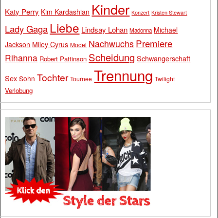
Kinder
Katy Perry
Kim Kardashian
Konzert
Kristen Stewart
Liebe
Lady Gaga
Lindsay Lohan
Michael
Madonna
Premiere
Nachwuchs
Jackson
Miley Cyrus
Model
Scheidung
Rihanna
Schwangerschaft
Robert Pattinson
Trennung
Tochter
Sex
Sohn
Tournee
Twilight
Verlobung