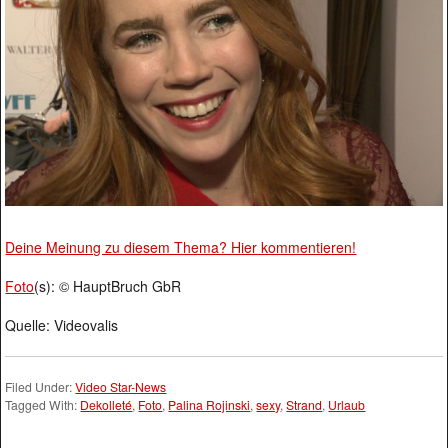
Deine Meinung zu diesem Thema? Hier kommentieren!
Foto
(s): © HauptBruch GbR
Quelle: Videovalis
Filed Under:
Video Star-News
Tagged With:
Dekolleté
,
Foto
,
Palina Rojinski
,
sexy
,
Strand
,
Urlaub