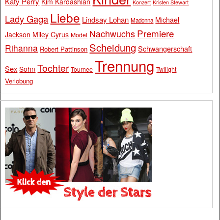
Katy Perry
Kim Kardashian
Konzert
Kristen Stewart
Liebe
Lady Gaga
Lindsay Lohan
Michael
Madonna
Premiere
Nachwuchs
Jackson
Miley Cyrus
Model
Scheidung
Rihanna
Schwangerschaft
Robert Pattinson
Trennung
Tochter
Sex
Sohn
Tournee
Twilight
Verlobung