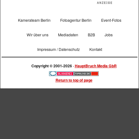
Kamerateam Berlin
Fotoagentur Berlin
Event-Fotos
Wir über uns
Mediadaten
B2B
Jobs
Impressum / Datenschutz
Kontakt
Copyright © 2001-2026 ·
HauptBruch Media GbR
Return to top of page