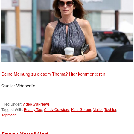
Deine Meinung zu diesem Thema? Hier kommentieren!
Quelle: Videovalis
Filed Under:
Video Star-News
Tagged With:
Beauty-Tag
,
Cindy Crawford
,
Kaia Gerber
,
Mutter
,
Tochter
,
Topmodel
Speak Your Mind