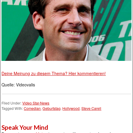
Deine Meinung zu diesem Thema? Hier kommentieren!
Quelle: Videovalis
Filed Under:
Video Star-News
Tagged With:
Comedian
,
Geburtstag
,
Hollywood
,
Steve Carell
Speak Your Mind