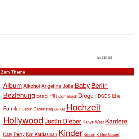
Zum Thema
Baby
Album
Berlin
Alkohol
Angelina Jolie
Beziehung
Drogen
Brad Pitt
Ehe
DSDS
Comeback
Hochzeit
Familie
Geburtstag
Geburt
Gericht
Hollywood
Justin Bieber
Karriere
Kanye West
Kinder
Katy Perry
Kim Kardashian
Konzert
Kristen Stewart