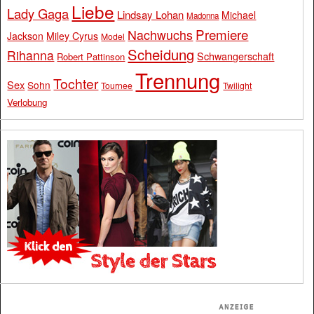
Liebe
Lady Gaga
Lindsay Lohan
Michael
Madonna
Premiere
Nachwuchs
Jackson
Miley Cyrus
Model
Scheidung
Rihanna
Schwangerschaft
Robert Pattinson
Trennung
Tochter
Sex
Sohn
Tournee
Twilight
Verlobung