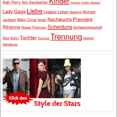
Kinder
Katy Perry
Kim Kardashian
Konzert
Kristen Stewart
Liebe
Lady Gaga
Lindsay Lohan
Michael
Madonna
Premiere
Nachwuchs
Jackson
Miley Cyrus
Model
Scheidung
Rihanna
Schwangerschaft
Robert Pattinson
Trennung
Tochter
Sex
Sohn
Tournee
Twilight
Verlobung