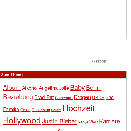
Zum Thema
Baby
Album
Berlin
Alkohol
Angelina Jolie
Beziehung
Drogen
Brad Pitt
Ehe
DSDS
Comeback
Hochzeit
Familie
Geburtstag
Geburt
Gericht
Hollywood
Justin Bieber
Karriere
Kanye West