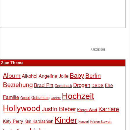
Zum Thema
Baby
Album
Berlin
Alkohol
Angelina Jolie
Beziehung
Drogen
Brad Pitt
Ehe
DSDS
Comeback
Hochzeit
Familie
Geburtstag
Geburt
Gericht
Hollywood
Justin Bieber
Karriere
Kanye West
Kinder
Katy Perry
Kim Kardashian
Konzert
Kristen Stewart