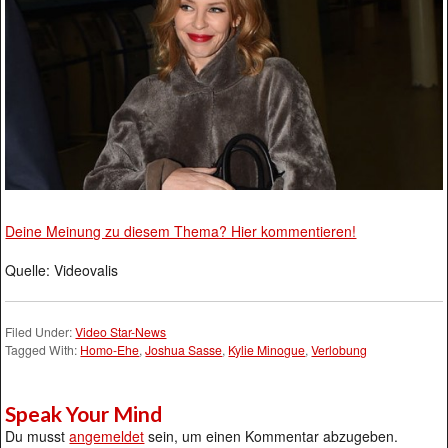
Deine Meinung zu diesem Thema? Hier kommentieren!
Quelle: Videovalis
Filed Under:
Video Star-News
Tagged With:
Homo-Ehe
,
Joshua Sasse
,
Kylie Minogue
,
Verlobung
Speak Your Mind
Du musst
angemeldet
sein, um einen Kommentar abzugeben.