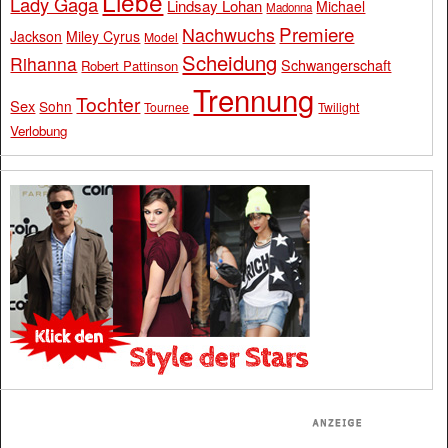
Liebe
Lady Gaga
Lindsay Lohan
Michael
Madonna
Premiere
Nachwuchs
Jackson
Miley Cyrus
Model
Scheidung
Rihanna
Schwangerschaft
Robert Pattinson
Trennung
Tochter
Sex
Sohn
Tournee
Twilight
Verlobung